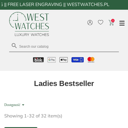
ING || WESTWATCHES.PL
0

Ladies Bestseller

Dostępność
Showing 1-32 of 32 item(s)