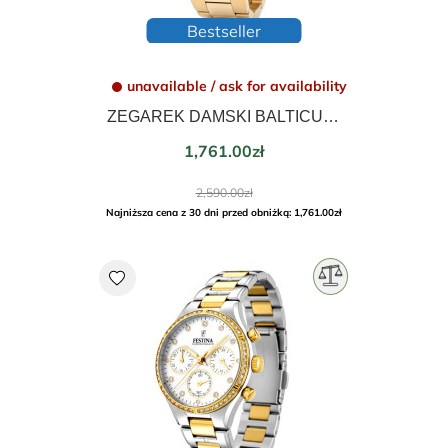
Bestseller
unavailable / ask for availability
ZEGAREK DAMSKI BALTICUS GWIEZDNY PYŁ 37mm BLT-BALSDLGGM
Price
1,761.00zł
Regular
2,590.00zł
price
Najniższa cena z 30 dni przed obniżką: 1,761.00zł
favorite