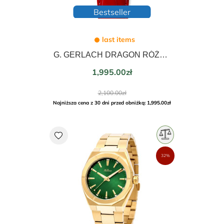
Bestseller
last items
G. GERLACH DRAGON RÓŻOWY
Price
1,995.00zł
Regular
2,100.00zł
price
Najniższa cena z 30 dni przed obniżką: 1,995.00zł
favorite
32%