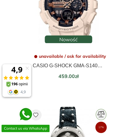
Nowość
unavailable / ask for availability
CASIO G-SHOCK GMA-S140M-4AER
Price
459.00zł
favorite
17%
Contact us via WhatsApp