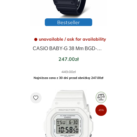
Bestseller
unavailable / ask for availability
CASIO BABY-G 38 Mm BGD-565U-1ER
Price
247.00zł
Regular
449.00zł
price
Najniższa cena z 30 dni przed obniżką: 247.00zł
favorite
45%