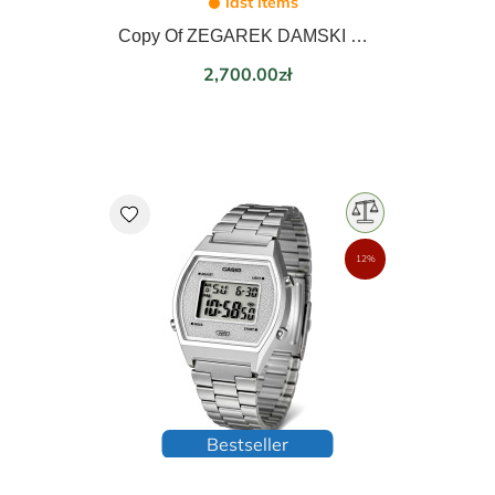
last items
Copy Of ZEGAREK DAMSKI EPOS LADIES 21mm 8002.702.20.20.15
Price
2,700.00zł
favorite
12%
Bestseller