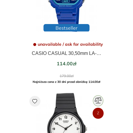
Bestseller
unavailable / ask for availability
CASIO CASUAL 30,50mm LA-20WH-2AEF
Price
114.00zł
Regular
179.00zł
price
Najniższa cena z 30 dni przed obniżką: 114.00zł
favorite
Z