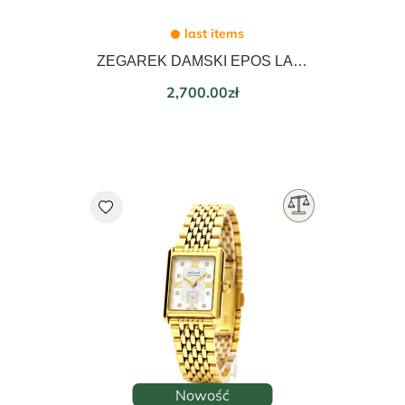
last items
ZEGAREK DAMSKI EPOS LADIES 21mm 8002.702.20.20.15
Price
2,700.00zł
favorite
Nowość