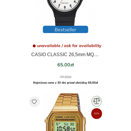
Bestseller
unavailable / ask for availability
CASIO CLASSIC 26,5mm MQ-24-7BLLEG
Price
65.00zł
Regular
79.00zł
price
Najniższa cena z 30 dni przed obniżką: 65.00zł
favorite
60%