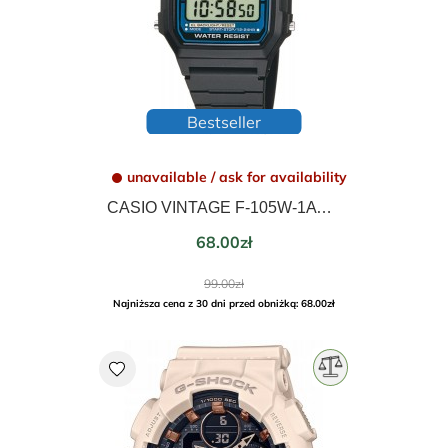
Bestseller
unavailable / ask for availability
CASIO VINTAGE F-105W-1AWYEF
Price
68.00zł
Regular
99.00zł
price
Najniższa cena z 30 dni przed obniżką: 68.00zł
favorite