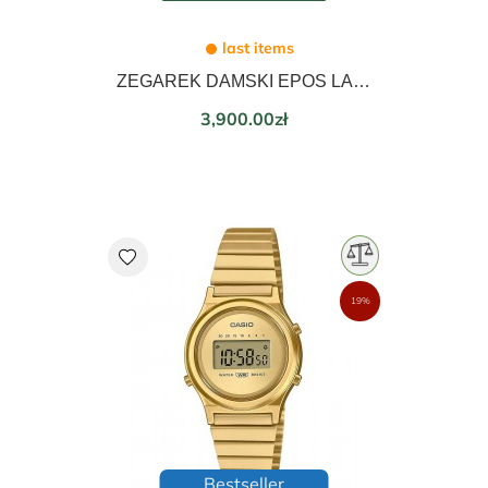
last items
ZEGAREK DAMSKI EPOS LADIES DIAMONDS 21mm 8002.702.22.80.32
Price
3,900.00zł
favorite
19%
Bestseller