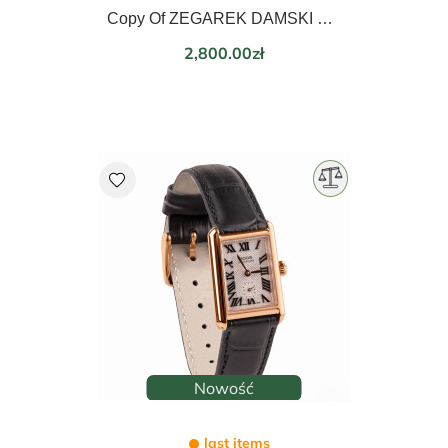
Copy Of ZEGAREK DAMSKI EPOS LADIES 21mm 8002.702.20.20.15
Price
2,800.00zł
favorite
Nowość
last items