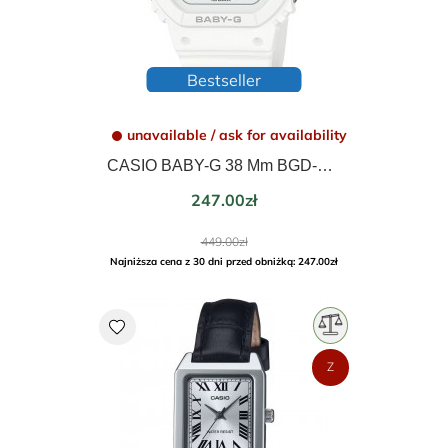
Bestseller
unavailable / ask for availability
CASIO BABY-G 38 Mm BGD-5650U-7ER
Price
247.00zł
Regular
449.00zł
price
Najniższa cena z 30 dni przed obniżką: 247.00zł
favorite
Z