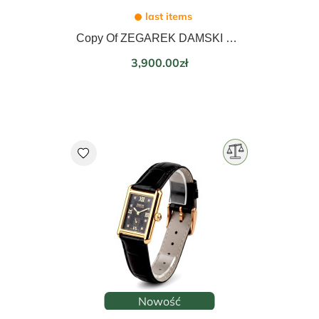
last items
Copy Of ZEGAREK DAMSKI EPOS LADIES 21mm 8002.702.20.20.15
Price
3,900.00zł
favorite
Nowość