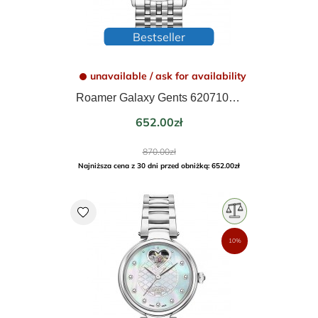
Bestseller
unavailable / ask for availability
Roamer Galaxy Gents 620710-41-15-50
Price
652.00zł
Regular
870.00zł
price
Najniższa cena z 30 dni przed obniżką: 652.00zł
favorite
10%