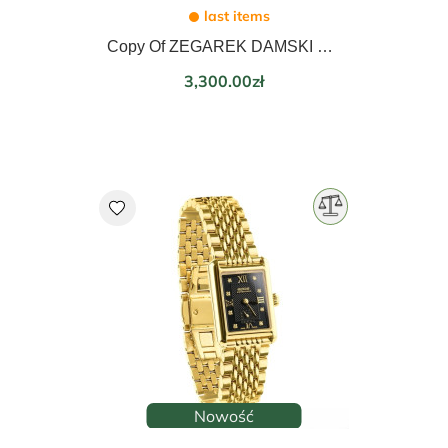
last items
Copy Of ZEGAREK DAMSKI EPOS LADIES 21mm 8002.702.20.20.15
Price
3,300.00zł
favorite
Nowość