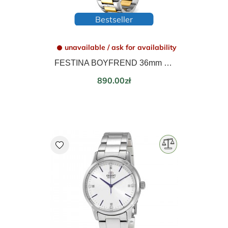
Bestseller
unavailable / ask for availability
FESTINA BOYFREND 36mm 20402/1
Price
890.00zł
favorite