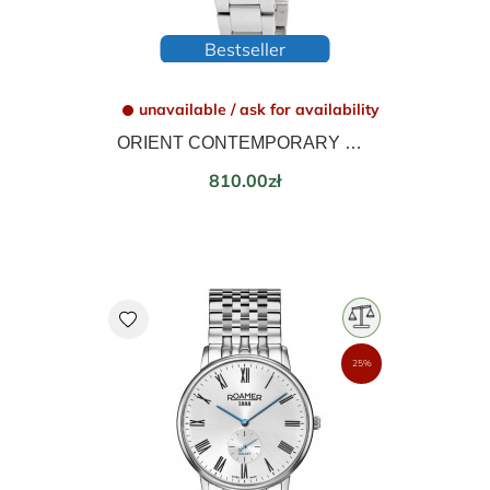
Bestseller
unavailable / ask for availability
ORIENT CONTEMPORARY SYMPHONY III AUTOMATIC RA-NB0102S10B
Price
810.00zł
favorite
25%