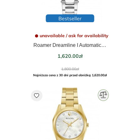
Bestseller
unavailable / ask for availability
Roamer Dreamline I Automatic 557661-41-19-50
Price
1,620.00zł
Regular
1,800.00zł
price
Najniższa cena z 30 dni przed obniżką: 1,620.00zł
favorite