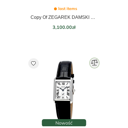
last items
Copy Of ZEGAREK DAMSKI EPOS LADIES 21mm 8002.702.20.20.15
Price
3,100.00zł
favorite
Nowość