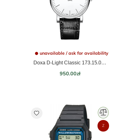
unavailable / ask for availability
Doxa D-Light Classic 173.15.011.01
Price
950.00zł
favorite
Z