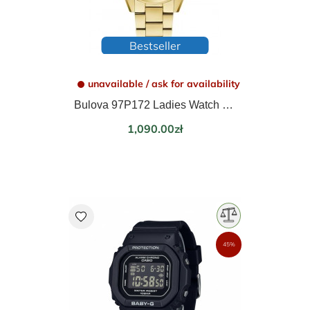
Bestseller
unavailable / ask for availability
Bulova 97P172 Ladies Watch Surveyor 31mm 3ATM
Price
1,090.00zł
favorite
45%