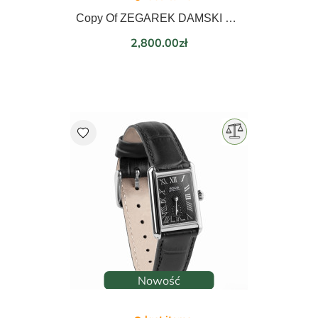
Copy Of ZEGAREK DAMSKI EPOS LADIES 21mm 8002.702.20.20.15
Price
2,800.00zł
favorite
Nowość