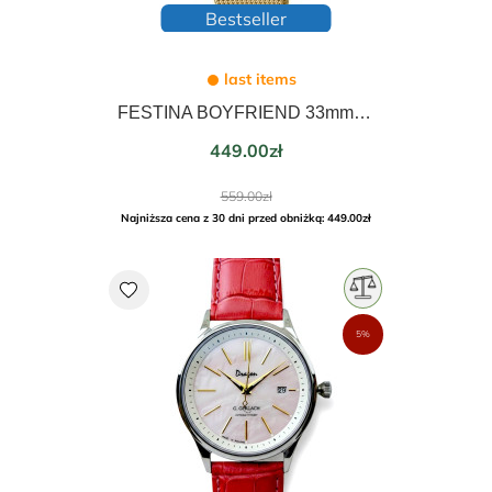
Bestseller
last items
FESTINA BOYFRIEND 33mm 20476/1
Price
449.00zł
Regular
559.00zł
price
Najniższa cena z 30 dni przed obniżką: 449.00zł
favorite
5%