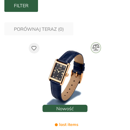
FILTER
PORÓWNAJ TERAZ (
0
)‎
favorite
Nowość
last items