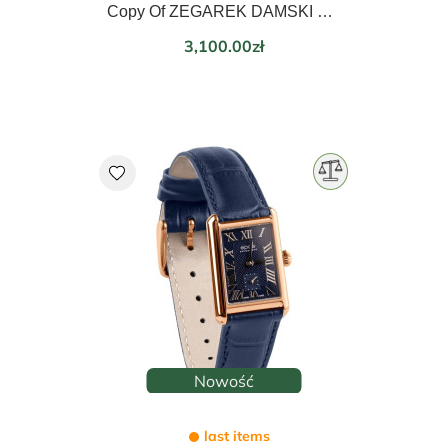
Copy Of ZEGAREK DAMSKI EPOS LADIES 21mm 8002.702.20.20.15
Price
3,100.00zł
favorite
Nowość
last items