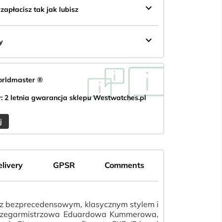
keyboard_arrow_down
apłacisz tak jak lubisz
keyboard_arrow_down
y
orldmaster ®
: 2 letnia gwarancja sklepu Westwatches.pl
j
livery
GPSR
Comments
i z bezprecedensowym, klasycznym stylem i
słu zegarmistrzowa Eduardowa Kummerowa,