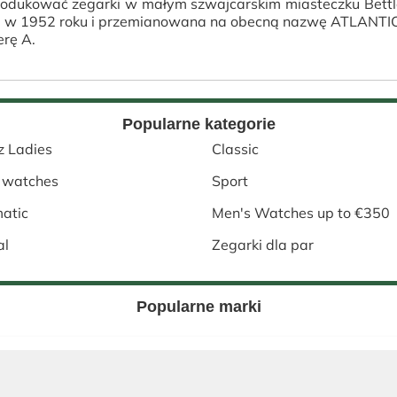
 produkować zegarki w małym szwajcarskim miasteczku Bett
na w 1952 roku i przemianowana na obecną nazwę ATLANTIC,
erę A.
Popularne kategorie
z Ladies
Classic
 watches
Sport
atic
Men's Watches up to €350
al
Zegarki dla par
Popularne marki