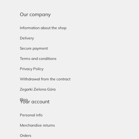
Our company
Information about the shop
Delivery
Secure payment
Terms and conditions
Privacy Policy
Withdrawal from the contract
Zegarki Zielona Góra
Blog
Your account
Personal info
Merchandise returns
Orders