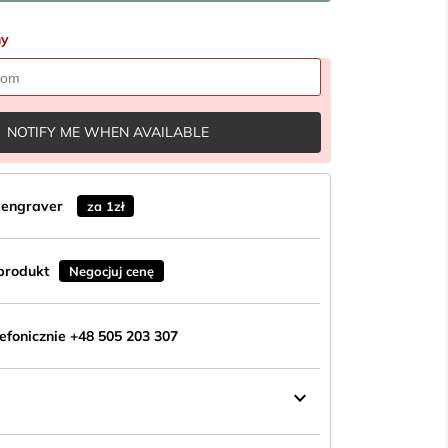
ny
NOTIFY ME WHEN AVAILABLE
n engraver
za 1zł
produkt
Negocjuj cenę
fonicznie +48 505 203 307
keyboard_arrow_down