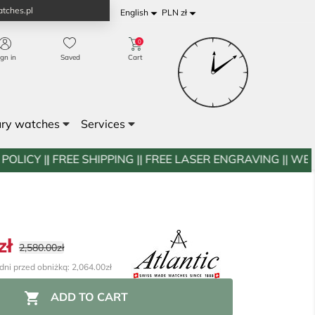
tches.pl


English
PLN zł
0
ign in
Saved
Cart
ury watches
Services
HIPPING || FREE LASER ENGRAVING || WESTWATCHES.PL
zł
2,580.00zł
dni przed obniżką: 2,064.00zł

ADD TO CART