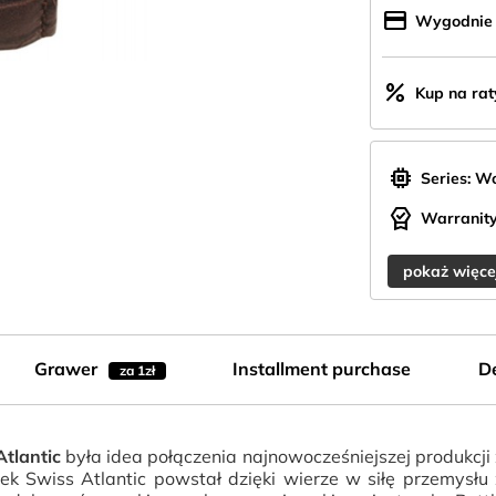
credit_card
Wygodnie z
percent
Kup na rat
memory
Series: W
editor_choice
Warranity
pokaż więce
Grawer
Installment purchase
De
za 1zł
Atlantic
była idea połączenia najnowocześniejszej produkcj
ek Swiss Atlantic powstał dzięki wierze w siłę przemy