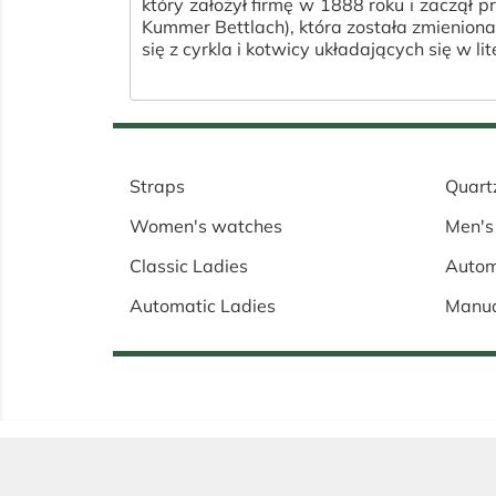
który założył firmę w 1888 roku i zaczął
Kummer Bettlach), która została zmienio
się z cyrkla i kotwicy układających się w lit
Straps
Quart
Women's watches
Men's
Classic Ladies
Autom
Automatic Ladies
Manu