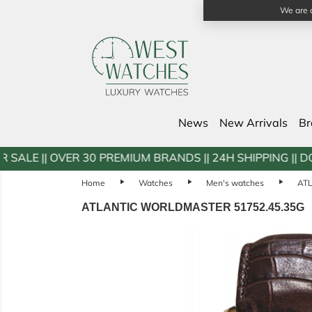
We are a
News
New Arrivals
B
30 PREMIUM BRANDS || 24H SHIPPING || DOOR2DOOR WAR
Home
play_arrow
Watches
play_arrow
Men's watches
play_arrow
AT
ATLANTIC WORLDMASTER 51752.45.35G