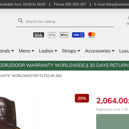
vailable from 10:00 to 18:00
|
Phone 505-203-307
|
E-mail sklep@westwa

S
rands
Mens
Ladies
Straps
Accessories
Lux
RANTY WORLDWIDE || 30 DAYS RETURN POLICY || FREE S
LANTIC WORLDMASTER 51752.45.35G
2,064.00
20%
Najniższa cena z 30 