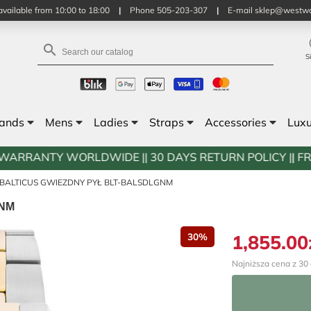
vailable from 10:00 to 18:00
|
Phone 505-203-307
|
E-mail sklep@westwa

S
rands
Mens
Ladies
Straps
Accessories
Lux
WIDE || 30 DAYS RETURN POLICY || FREE SHIPPING || 
BALTICUS GWIEZDNY PYŁ BLT-BALSDLGNM
GNM
1,855.00
30%
Najniższa cena z 30 