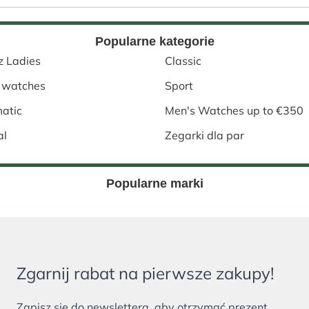
Popularne kategorie
z Ladies
Classic
 watches
Sport
atic
Men's Watches up to €350
al
Zegarki dla par
Popularne marki
Zgarnij rabat na pierwsze zakupy!
Zapisz się do newslettera, aby otrzymać prezent.