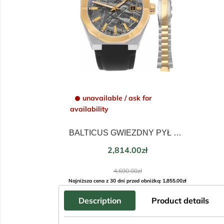
unavailable / ask for
availability
BALTICUS GWIEZDNY PYŁ BLT-BALSDNMBCD
Price
2,814.00zł
Regular
4,690.00zł
price
Najniższa cena z 30 dni przed obniżką: 1,855.00zł
Description
Product details