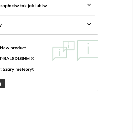
keyboard_arrow_down
apłacisz tak jak lubisz
keyboard_arrow_down
y
 New product
BLT-BALSDLGNM ®
: Szary meteoryt
j