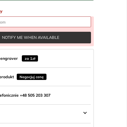
ny
NOTIFY ME WHEN AVAILABLE
n engraver
za 1zł
produkt
Negocjuj cenę
fonicznie +48 505 203 307
keyboard_arrow_down