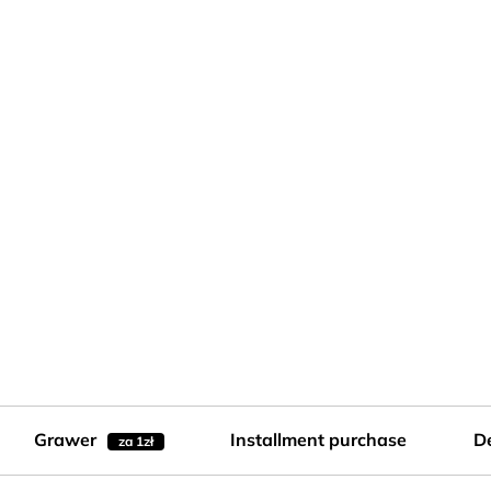
Grawer
Installment purchase
De
za 1zł