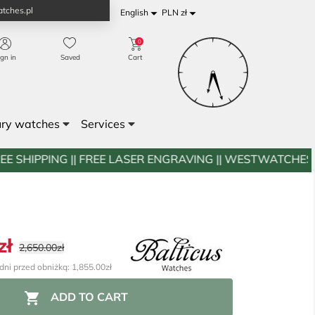
tches.pl


English
PLN zł
0
ign in
Saved
Cart
ury watches
Services
FREE LASER ENGRAVING || WESTWATCHES.PL
zł
2,650.00zł
dni przed obniżką: 1,855.00zł

ADD TO CART