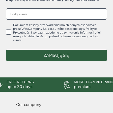
Rozumiem zasady przetwarzania moich danych osobowych
przez WestCompany Sp. z o.o., które dostępne są w Polityce
Prywatności i wyrażam zgodę na otrzymywanie informacji o jej
usługach i działalności za pośrednictwem wskazanego adresu
e-mail.
ZAPISUJĘ SIĘ!
FREE RETURNS
MORE THAN 30 BRAN
up to 30 days
premium
Our company