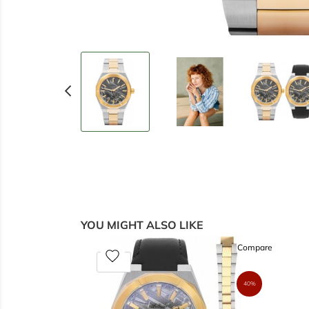
chevron_left
YOU MIGHT ALSO LIKE
Compare
favorite
40%