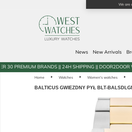
We are a
News
New Arrivals
B
BRANDS || 24H SHIPPING || DOOR2DOOR WARRANTY WORLD
Home
play_arrow
Watches
play_arrow
Women's watches
play_arrow
BALTICUS GWIEZDNY PYŁ BLT-BALSDL