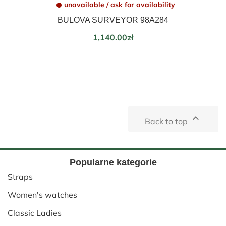
unavailable / ask for availability
BULOVA SURVEYOR 98A284
Price
1,140.00zł

Back to top
Popularne kategorie
Straps
Women's watches
Classic Ladies