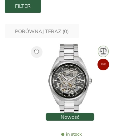
FILTER
PORÓWNAJ TERAZ (
0
)‎
favorite
15%
Nowość
in stock