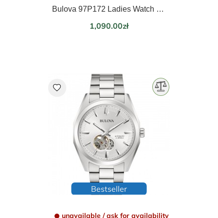
Bulova 97P172 Ladies Watch Surveyor 31mm 3ATM
Price
1,090.00zł
favorite
Bestseller
unavailable / ask for availability