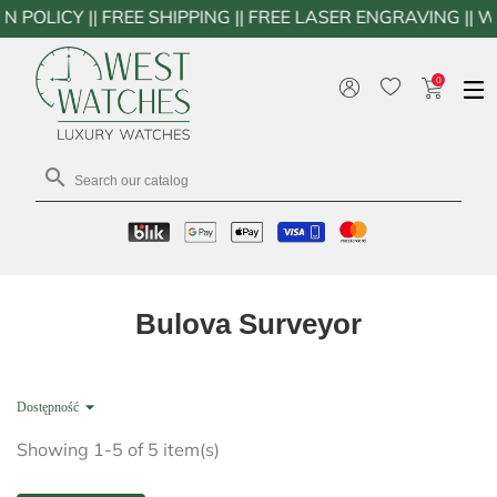
 FREE SHIPPING || FREE LASER ENGRAVING || WESTWATC
0

Bulova Surveyor

Dostępność
Showing 1-5 of 5 item(s)