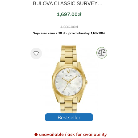
BULOVA CLASSIC SURVEYOR SKELETON 96A293
Price
1,697.00zł
Regular
1,996.00zł
price
Najniższa cena z 30 dni przed obniżką: 1,697.00zł
favorite
Bestseller
unavailable / ask for availability