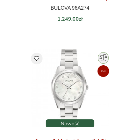
BULOVA 96A274
Price
1,249.00zł
favorite
15%
Nowość