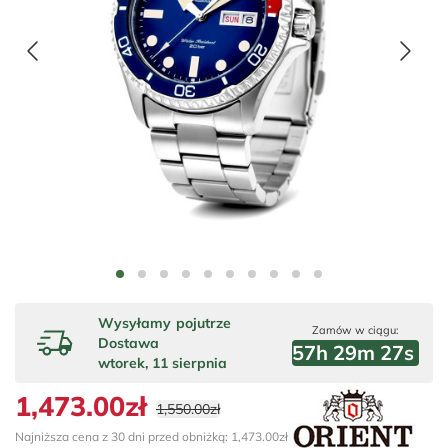
Wysyłamy
pojutrze
Zamów w ciągu:
Dostawa
57
h
29
m
26
s
wtorek, 11 sierpnia
1,473.00zł
1,550.00zł
Najniższa cena z 30 dni przed obniżką: 1,473.00zł