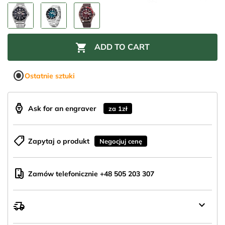

ADD TO CART
radio_button_checked
Ostatnie sztuki
aod_watch
Ask for an engraver
za 1zł
shoppingmode
Zapytaj o produkt
Negocjuj cenę
mobile_hand
Zamów telefonicznie +48 505 203 307
keyboard_arrow_down
delivery_truck_speed
Wysyłka
z