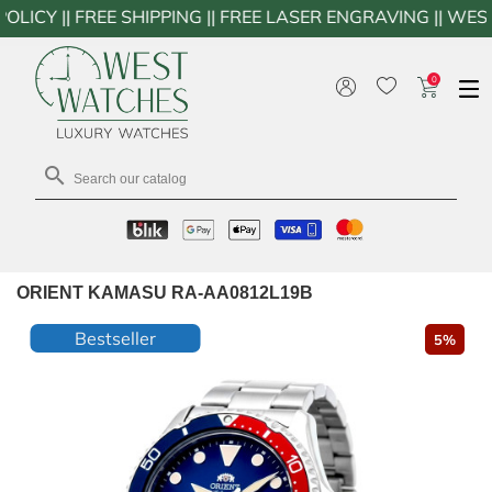
FREE SHIPPING || FREE LASER ENGRAVING || WESTWATCH
0

ORIENT KAMASU RA-AA0812L19B
Bestseller
5%