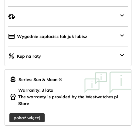
keyboard_arrow_down
delivery_truck_speed
Wysyłka
z
Polski
keyboard_arrow_down
credit_card
Wygodnie zapłacisz tak jak lubisz
keyboard_arrow_down
percent
Kup na raty
memory
Series: Sun & Moon ®
Warranity: 3 lata
editor_choice
The warranty is provided by the Westwatches.pl
Store
pokaż więcej