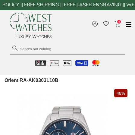
 FREE SHIPPING || FREE LASER ENGRAVING || WESTWATC
0

Orient RA-AK0303L10B
45%