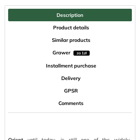
Description
Product details
Similar products
Grawer
za 1zł
Installment purchase
Delivery
GPSR
Comments
Orient
until today, is still one of the widely-