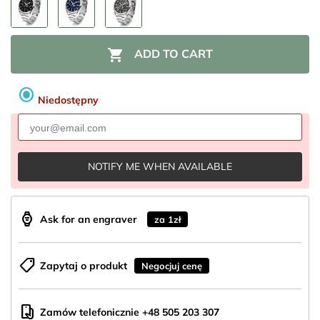

ADD TO CART
radio_button_checked
Niedostępny
NOTIFY ME WHEN AVAILABLE
aod_watch
Ask for an engraver
za 1zł
shoppingmode
Zapytaj o produkt
Negocjuj cenę
mobile_hand
Zamów telefonicznie +48 505 203 307