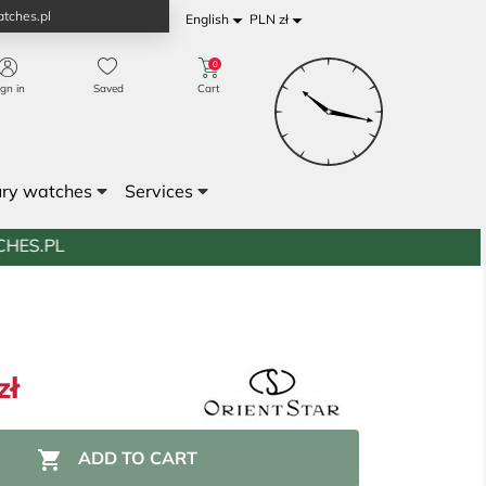
tches.pl


English
PLN zł
0
ign in
Saved
Cart
ury watches
Services
zł

ADD TO CART