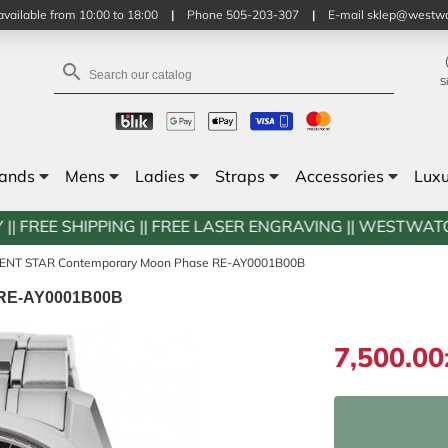
vailable from 10:00 to 18:00
|
Phone 505-203-307
|
E-mail sklep@westwa

S
rands
Mens
Ladies
Straps
Accessories
Lux
ING || FREE LASER ENGRAVING || WESTWATCHES.PL
ENT STAR Contemporary Moon Phase RE-AY0001B00B
 RE-AY0001B00B
7,500.00