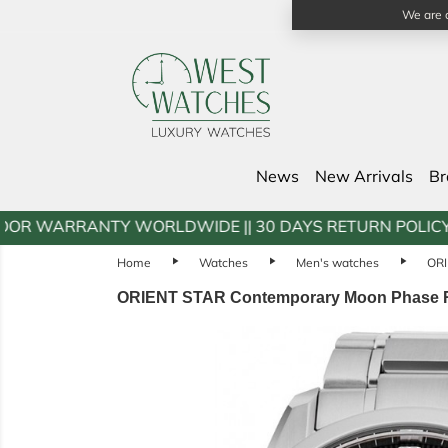
We are a
News
New Arrivals
B
Y WORLDWIDE || 30 DAYS RETURN POLICY || FREE SHIPP
Home
play_arrow
Watches
play_arrow
Men's watches
play_arrow
ORI
ORIENT STAR Contemporary Moon Phase