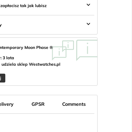
keyboard_arrow_down
apłacisz tak jak lubisz
keyboard_arrow_down
y
ontemporary Moon Phase ®
: 3 lata
 udziela sklep Westwatches.pl
j
livery
GPSR
Comments