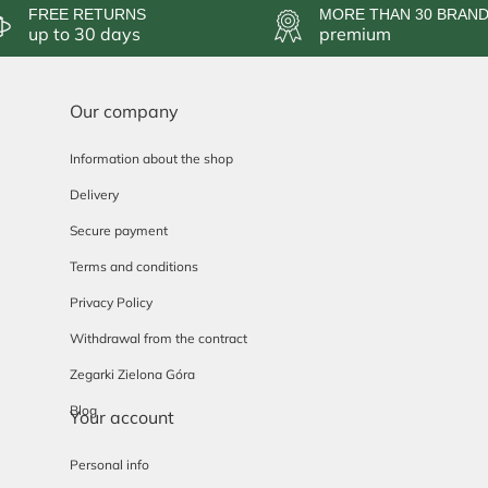
FREE RETURNS
MORE THAN 30 BRAN
up to 30 days
premium
Our company
Information about the shop
Delivery
Secure payment
Terms and conditions
Privacy Policy
Withdrawal from the contract
Zegarki Zielona Góra
Blog
Your account
Personal info