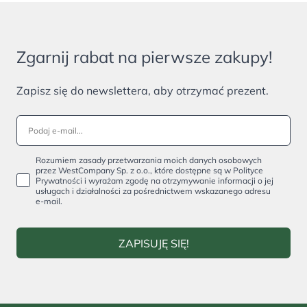
Zgarnij rabat na pierwsze zakupy!
Zapisz się do newslettera, aby otrzymać prezent.
Rozumiem zasady przetwarzania moich danych osobowych
przez WestCompany Sp. z o.o., które dostępne są w Polityce
Prywatności i wyrażam zgodę na otrzymywanie informacji o jej
usługach i działalności za pośrednictwem wskazanego adresu
e-mail.
ZAPISUJĘ SIĘ!