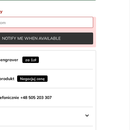
ny
NOTIFY ME WHEN AVAILABLE
n engraver
za 1zł
produkt
Negocjuj cenę
fonicznie +48 505 203 307
keyboard_arrow_down