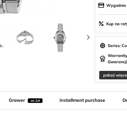
credit_card
200zł
Wygodnie z
percent
Kup na rat
chevron_right
memory
Series: C
Warranity
editor_choice
Gwarancji
pokaż więce
Grawer
Installment purchase
De
za 1zł