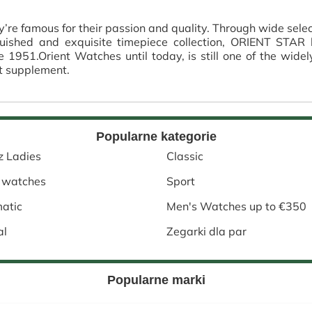
y’re famous for their passion and quality. Through wide selec
uished and exquisite timepiece collection, ORIENT STAR 
e 1951.Orient Watches until today, is still one of the wid
it supplement.
Popularne kategorie
z Ladies
Classic
 watches
Sport
atic
Men's Watches up to €350
al
Zegarki dla par
Popularne marki