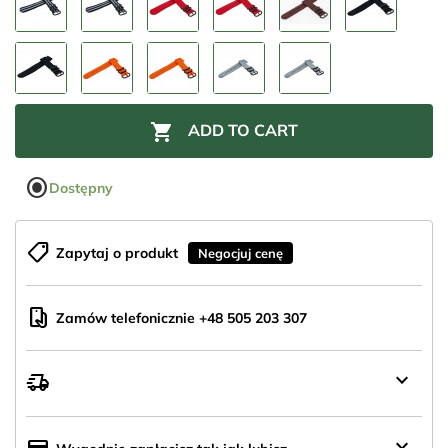

ADD TO CART
radio_button_checked
Dostępny
shoppingmode
Zapytaj o produkt
Negocjuj cenę
mobile_hand
Zamów telefonicznie +48 505 203 307
keyboard_arrow_down
delivery_truck_speed
Wysyłka
z
Polski
keyboard_arrow_down