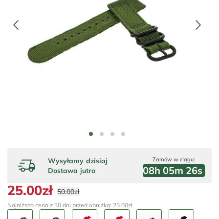
Zamów w ciągu:
Wysyłamy
dzisiaj
08
h
05
m
26
s
Dostawa
jutro
25.00zł
50.00zł
Najniższa cena z 30 dni przed obniżką: 25.00zł