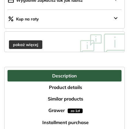
credit_card
Wygodnie zapłacisz tak jak lubisz
keyboard_arrow_down
percent
Kup na raty
pokaż więcej
Description
Product details
Similar products
Grawer
za 1zł
Installment purchase