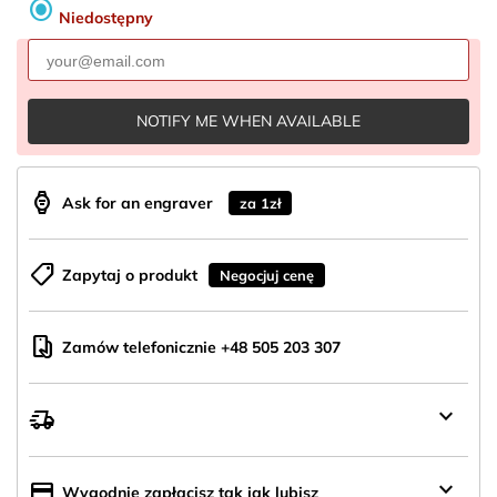
radio_button_checked
Niedostępny
NOTIFY ME WHEN AVAILABLE
aod_watch
Ask for an engraver
za 1zł
shoppingmode
Zapytaj o produkt
Negocjuj cenę
mobile_hand
Zamów telefonicznie +48 505 203 307
keyboard_arrow_down
delivery_truck_speed
Wysyłka
z
Polski
keyboard_arrow_down
credit_card
Wygodnie zapłacisz tak jak lubisz