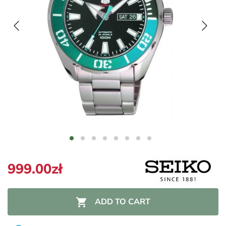
999.00zł

ADD TO CART