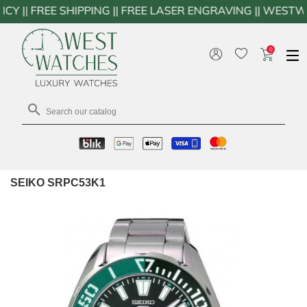
E SHIPPING || FREE LASER ENGRAVING || WESTWATCHES.
0

SEIKO SRPC53K1