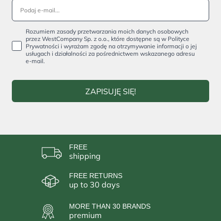
Rozumiem zasady przetwarzania moich danych osobowych
przez WestCompany Sp. z o.o., które dostępne są w Polityce
Prywatności i wyrażam zgodę na otrzymywanie informacji o jej
usługach i działalności za pośrednictwem wskazanego adresu
e-mail.
ZAPISUJĘ SIĘ!
FREE
shipping
FREE RETURNS
up to 30 days
MORE THAN 30 BRANDS
premium