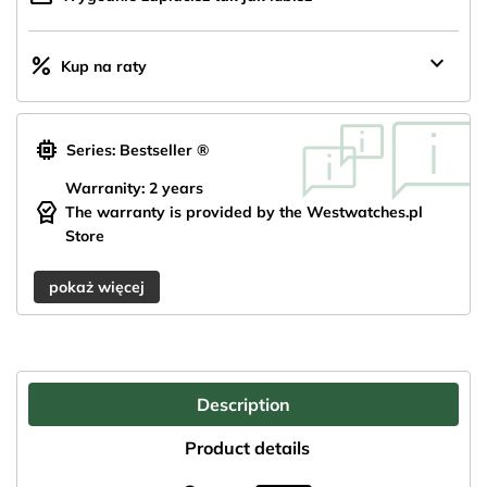
keyboard_arrow_down
percent
Kup na raty
memory
Series: Bestseller ®
Warranity: 2 years
editor_choice
The warranty is provided by the Westwatches.pl
Store
pokaż więcej
Description
Product details