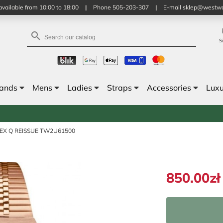
vailable from 10:00 to 18:00
|
Phone 505-203-307
|
E-mail sklep@westwa

S
rands
Mens
Ladies
Straps
Accessories
Lux
EX Q REISSUE TW2U61500
850.00zł