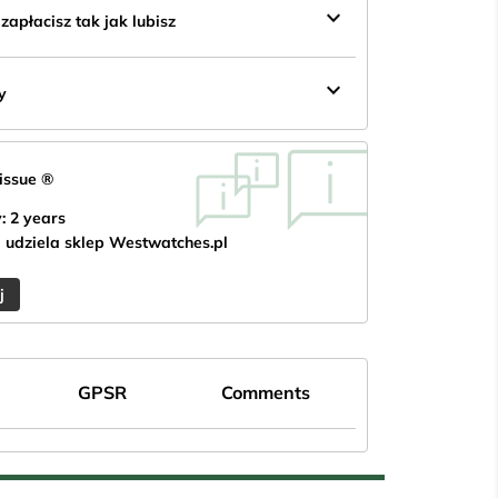
keyboard_arrow_down
apłacisz tak jak lubisz
keyboard_arrow_down
y
eissue ®
: 2 years
 udziela sklep Westwatches.pl
j
GPSR
Comments