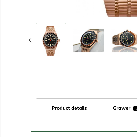
chevron_left
Product details
Grawer