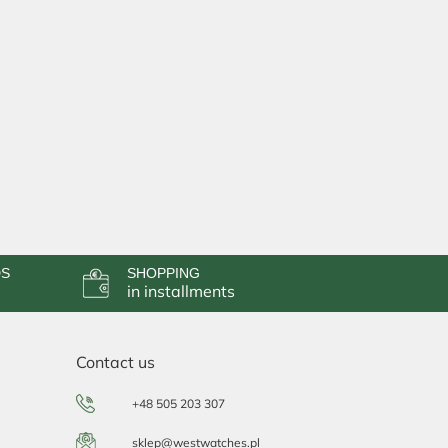
DS
SHOPPING
in installments
Contact us
+48 505 203 307
sklep@westwatches.pl