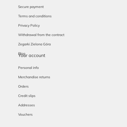
Secure payment
Terms and conditions
Privacy Policy
Withdrawal from the contract
Zegarki Zielona Góra
Blog
Your account
Personal info
Merchandise returns
Orders
Credit slips
Addresses
Vouchers