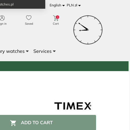
tches.pl


English
PLN zł
0
ign in
Saved
Cart
ury watches
Services

ADD TO CART