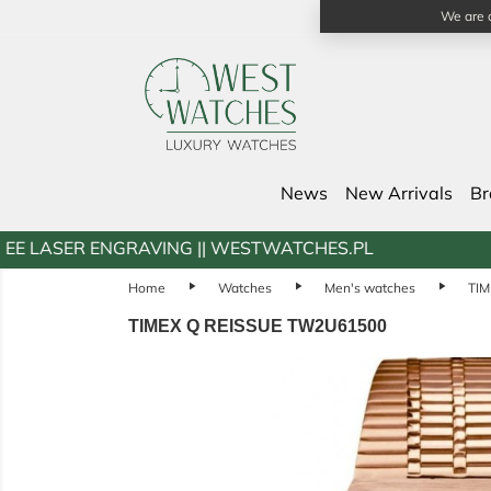
We are a
News
New Arrivals
B
NGRAVING || WESTWATCHES.PL
Home
play_arrow
Watches
play_arrow
Men's watches
play_arrow
TIM
TIMEX Q REISSUE TW2U61500