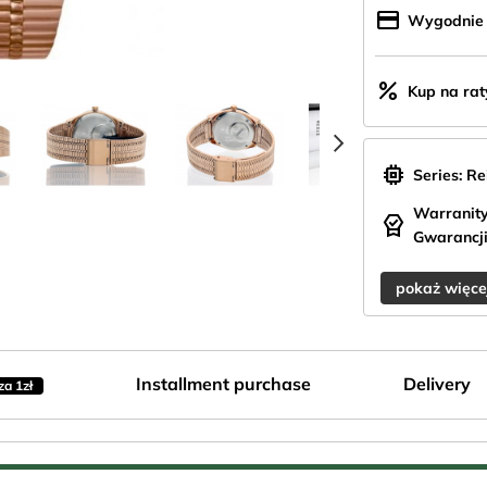
credit_card
Wygodnie z
percent
Kup na rat
chevron_right
memory
Series: R
Warranity
editor_choice
Gwarancji
pokaż więce
Installment purchase
Delivery
za 1zł