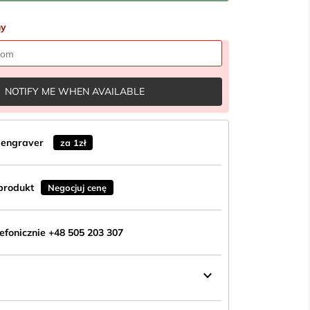
ny
NOTIFY ME WHEN AVAILABLE
n engraver
za 1zł
produkt
Negocjuj cenę
fonicznie +48 505 203 307
keyboard_arrow_down