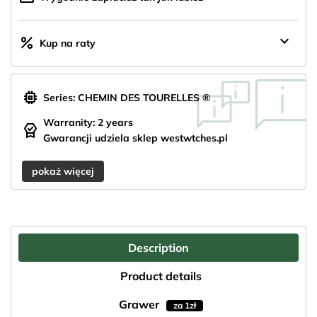
keyboard_arrow_down
percent
Kup na raty
memory
Series: CHEMIN DES TOURELLES ®
Warranity: 2 years
editor_choice
Gwarancji udziela sklep westwtches.pl
pokaż więcej
Description
Product details
Grawer
za 1zł