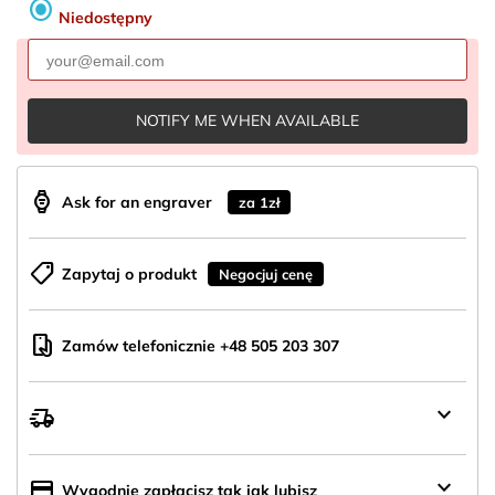
radio_button_checked
Niedostępny
NOTIFY ME WHEN AVAILABLE
aod_watch
Ask for an engraver
za 1zł
shoppingmode
Zapytaj o produkt
Negocjuj cenę
mobile_hand
Zamów telefonicznie +48 505 203 307
keyboard_arrow_down
delivery_truck_speed
Wysyłka
z
Polski
keyboard_arrow_down
credit_card
Wygodnie zapłacisz tak jak lubisz