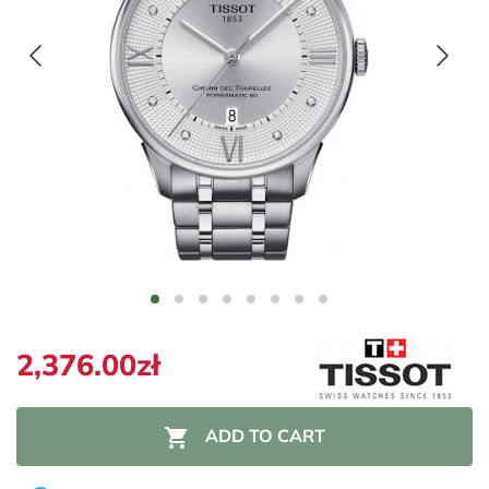
2,376.00zł

ADD TO CART