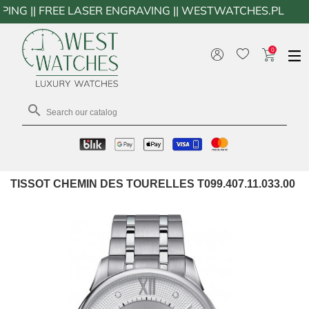
 FREE LASER ENGRAVING || WESTWATCHES.PL
0

TISSOT CHEMIN DES TOURELLES T099.407.11.033.00