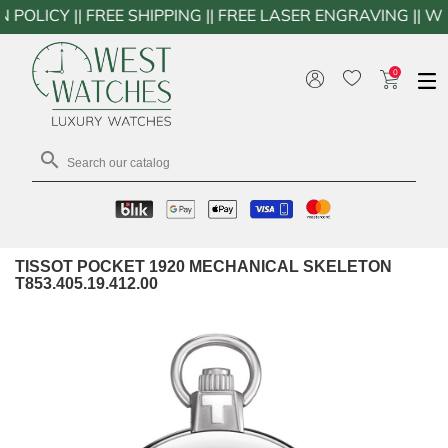
 FREE SHIPPING || FREE LASER ENGRAVING || WESTWATC
0

TISSOT POCKET 1920 MECHANICAL SKELETON
T853.405.19.412.00