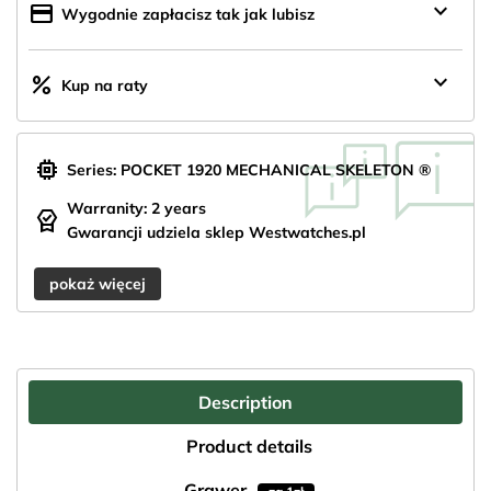
keyboard_arrow_down
credit_card
Wygodnie zapłacisz tak jak lubisz
keyboard_arrow_down
percent
Kup na raty
memory
Series: POCKET 1920 MECHANICAL SKELETON ®
Warranity: 2 years
editor_choice
Gwarancji udziela sklep Westwatches.pl
pokaż więcej
Description
Product details
Grawer