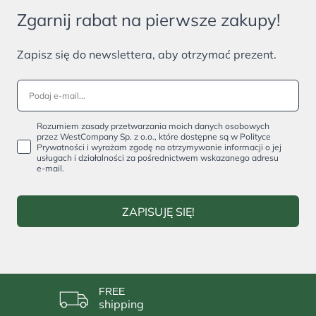
Zgarnij rabat na pierwsze zakupy!
Zapisz się do newslettera, aby otrzymać prezent.
Rozumiem zasady przetwarzania moich danych osobowych
przez WestCompany Sp. z o.o., które dostępne są w Polityce
Prywatności i wyrażam zgodę na otrzymywanie informacji o jej
usługach i działalności za pośrednictwem wskazanego adresu
e-mail.
ZAPISUJĘ SIĘ!
FREE
shipping