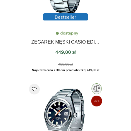
Bestseller
dostępny
ZEGAREK MĘSKI CASIO EDIFICE MOMENTUM SAPPHIRE 38,5mm EFB-109D-2AVEF
Cena
449,00 zł
Cena
499,00 zł
podstawowa
Najniższa cena z 30 dni przed obniżką: 449,00 zł
favorite
30%