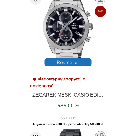
10%
Bestseller
niedostępny / zapytaj o
dostępność
ZEGAREK MĘSKI CASIO EDIFICE CHRONOGRAPH 41mm EFB-710D-1AVUEF
Cena
585,00 zł
Cena
650,00 zł
podstawowa
Najniższa cena z 30 dni przed obniżką: 585,00 zł