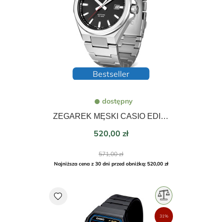
Bestseller
dostępny
ZEGAREK MĘSKI CASIO EDIFICE SAPPHIRE 45mm EFB-108D-1AVUEF
Cena
520,00 zł
Cena
571,00 zł
podstawowa
Najniższa cena z 30 dni przed obniżką: 520,00 zł
favorite
31%