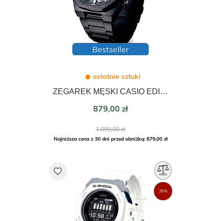
Bestseller
ostatnie sztuki
ZEGAREK MĘSKI CASIO EDIFICE ARMBAND SOLAR BLUETOOTH 48 Mm ECB-950DC-1AEF
Cena
879,00 zł
Cena
1 099,00 zł
podstawowa
Najniższa cena z 30 dni przed obniżką: 879,00 zł
favorite
38%