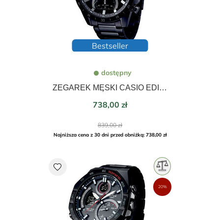
Bestseller
dostępny
ZEGAREK MĘSKI CASIO EDIFICE MOMENTUM 47mm EFR-571MDC-1AVUEF
Cena
738,00 zł
Cena
839,00 zł
podstawowa
Najniższa cena z 30 dni przed obniżką: 738,00 zł
favorite
20%