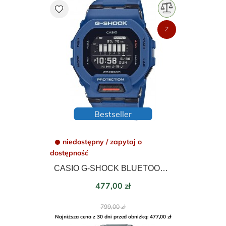
favorite
Z
Bestseller
niedostępny / zapytaj o
dostępność
CASIO G-SHOCK BLUETOOTH STEP TRACKER GBD-200-2ER
Cena
477,00 zł
Cena
799,00 zł
podstawowa
Najniższa cena z 30 dni przed obniżką: 477,00 zł