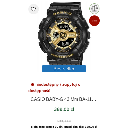
favorite
35%
Bestseller
niedostępny / zapytaj o
dostępność
CASIO BABY-G 43 Mm BA-110X-1AER
Cena
389,00 zł
Cena
599,00 zł
podstawowa
Najniższa cena z 30 dni przed obniżką: 389,00 zł