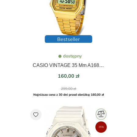
Bestseller
dostępny
CASIO VINTAGE 35 Mm A168WG-9EF UNISEX
Cena
160,00 zł
Cena
299,00 zł
podstawowa
Najniższa cena z 30 dni przed obniżką: 160,00 zł
favorite
35%