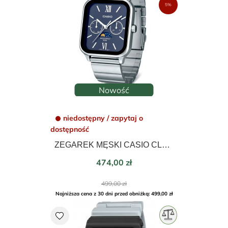
5%
Nowość
niedostępny / zapytaj o
dostępność
ZEGAREK MĘSKI CASIO CLASSIC COLLECTION MOON PHASE 34mm MTP-M305D-1A2VDF
Cena
474,00 zł
Cena
499,00 zł
podstawowa
Najniższa cena z 30 dni przed obniżką: 499,00 zł
favorite