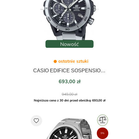
Nowość
ostatnie sztuki
CASIO EDIFICE SOSPENSIONE SOLAR 45mm EFS-S640D-1AVUEF
Cena
693,00 zł
Cena
949,00 zł
podstawowa
Najniższa cena z 30 dni przed obniżką: 693,00 zł
favorite
9%