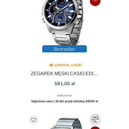
9%
Bestseller
ostatnie sztuki
ZEGAREK MĘSKI CASIO EDIFICE PREMIUM BLUETOOTH 49mm ECB-30D-1AEF
Cena
591,00 zł
Cena
649,00 zł
podstawowa
Najniższa cena z 30 dni przed obniżką: 649,00 zł
favorite