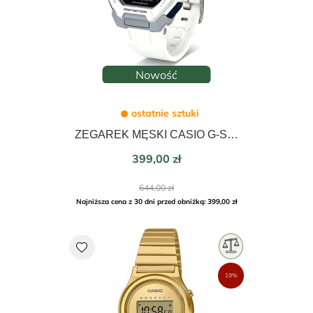
Nowość
ostatnie sztuki
ZEGAREK MĘSKI CASIO G-SHOCK G-SQUAD 46mm GBD-300-7ER
Cena
399,00 zł
Cena
644,00 zł
podstawowa
Najniższa cena z 30 dni przed obniżką: 399,00 zł
favorite
19%