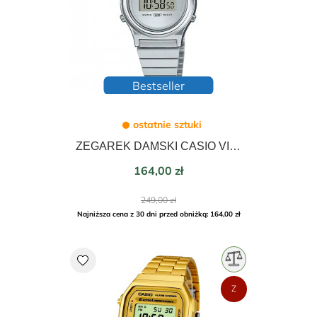
Bestseller
ostatnie sztuki
ZEGAREK DAMSKI CASIO VINTAGE 26mm LA700WE-7AEF
Cena
164,00 zł
Cena
249,00 zł
podstawowa
Najniższa cena z 30 dni przed obniżką: 164,00 zł
favorite
Z