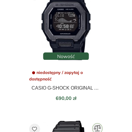
Nowość
niedostępny / zapytaj o
dostępność
CASIO G-SHOCK ORIGINAL G-LIDE GBX-100NS-1ER
Cena
690,00 zł
favorite