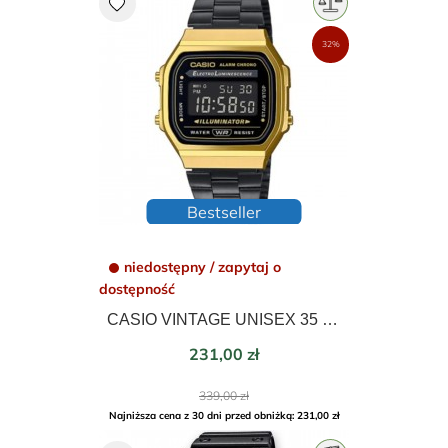
favorite
32%
Bestseller
niedostępny / zapytaj o
dostępność
CASIO VINTAGE UNISEX 35 Mm A168WEGB-1BEF
Cena
231,00 zł
Cena
339,00 zł
podstawowa
Najniższa cena z 30 dni przed obniżką: 231,00 zł