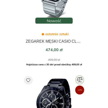
Nowość
ostatnie sztuki
ZEGAREK MĘSKI CASIO CLASSIC COLLECTION MOON PHASE 34mm MTP-M305D-7A2VDF
Cena
474,00 zł
Cena
499,00 zł
podstawowa
Najniższa cena z 30 dni przed obniżką: 499,00 zł
favorite
12%