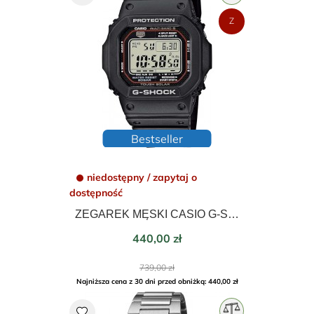
Z
Bestseller
niedostępny / zapytaj o
dostępność
ZEGAREK MĘSKI CASIO G-SHOCK ORIGINAL TOUGH SOLAR WAVECEPTOR 43mm GW-M5610U-1ER
Cena
440,00 zł
Cena
739,00 zł
podstawowa
Najniższa cena z 30 dni przed obniżką: 440,00 zł
favorite