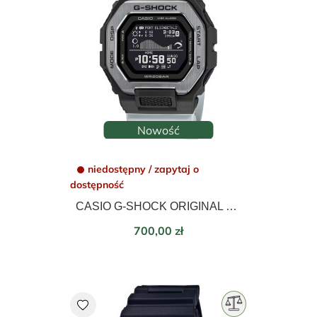
Nowość
niedostępny / zapytaj o
dostępność
CASIO G-SHOCK ORIGINAL G-LIDE GBX-100TT-8ER
Cena
700,00 zł
favorite