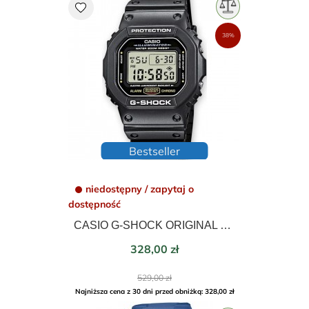
favorite
38%
Bestseller
niedostępny / zapytaj o
dostępność
CASIO G-SHOCK ORIGINAL DW-5600E-1VER REEDYCJA
Cena
328,00 zł
Cena
529,00 zł
podstawowa
Najniższa cena z 30 dni przed obniżką: 328,00 zł