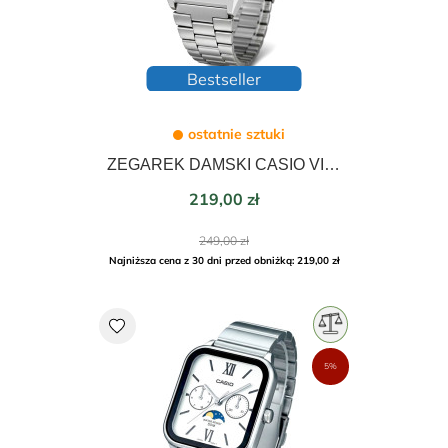
Bestseller
ostatnie sztuki
ZEGAREK DAMSKI CASIO VINTAGE 35mm B640WDG-7EF
Cena
219,00 zł
Cena
249,00 zł
podstawowa
Najniższa cena z 30 dni przed obniżką: 219,00 zł
favorite
5%