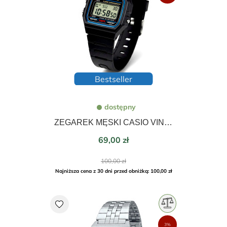
Bestseller
dostępny
ZEGAREK MĘSKI CASIO VINTAGE DIGITAL 35mm F-91W-1YEG
Cena
69,00 zł
Cena
100,00 zł
podstawowa
Najniższa cena z 30 dni przed obniżką: 100,00 zł
favorite
3%