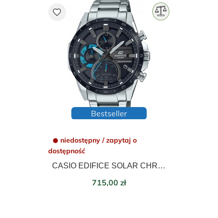
favorite
Bestseller
niedostępny / zapytaj o
dostępność
CASIO EDIFICE SOLAR CHRONOGRAPH EFS-S620DB-1BVUEF
Cena
715,00 zł