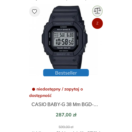
favorite
Z
Bestseller
niedostępny / zapytaj o
dostępność
CASIO BABY-G 38 Mm BGD-5650-1ER
Cena
287,00 zł
Cena
599,00 zł
podstawowa