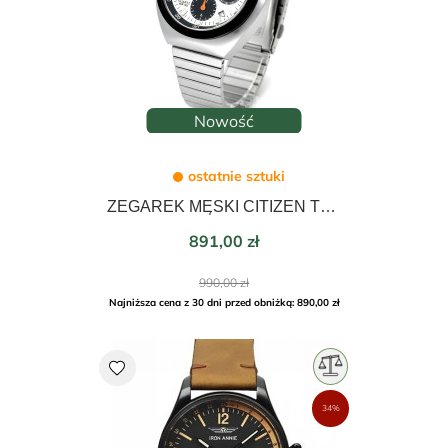
Nowość
ostatnie sztuki
ZEGAREK MĘSKI CITIZEN TSUNO BULLHEAD CHRONOGRAPH 38mm AN3660-81A
Cena
891,00 zł
Cena
990,00 zł
podstawowa
Najniższa cena z 30 dni przed obniżką: 890,00 zł
favorite
34%