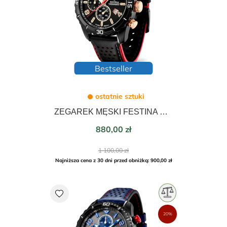
Bestseller
ostatnie sztuki
ZEGAREK MĘSKI FESTINA CHRONO SPORT 45mm 20519/4
Cena
880,00 zł
Cena
1 100,00 zł
podstawowa
Najniższa cena z 30 dni przed obniżką: 900,00 zł
favorite
20%