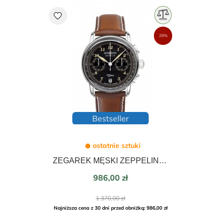
favorite
28%
Bestseller
ostatnie sztuki
ZEGAREK MĘSKI ZEPPELIN 100 JAHRE CHRONO 42mm 7674-3
Cena
986,00 zł
Cena
1 370,00 zł
podstawowa
Najniższa cena z 30 dni przed obniżką: 986,00 zł