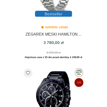
Bestseller
ostatnie sztuki
ZEGAREK MĘSKI HAMILTON AMERICAN CLASSIC PSR QUARTZ 41mm H52414130
Cena
3 780,00 zł
Cena
4 200,00 zł
podstawowa
Najniższa cena z 30 dni przed obniżką: 4 199,99 zł
favorite
12%