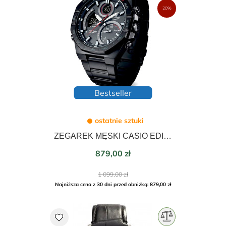
20%
Bestseller
ostatnie sztuki
ZEGAREK MĘSKI CASIO EDIFICE ARMBAND SOLAR BLUETOOTH 48 Mm ECB-950DC-1AEF
Cena
879,00 zł
Cena
1 099,00 zł
podstawowa
Najniższa cena z 30 dni przed obniżką: 879,00 zł
favorite