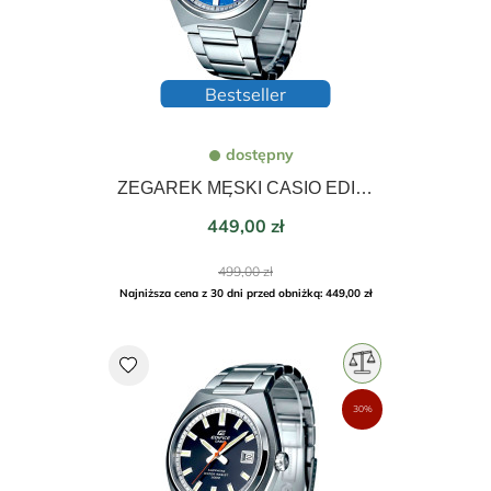
Bestseller
dostępny
ZEGAREK MĘSKI CASIO EDIFICE MOMENTUM SAPPHIRE 38,5mm EFB-109D-2AVEF
Cena
449,00 zł
Cena
499,00 zł
podstawowa
Najniższa cena z 30 dni przed obniżką: 449,00 zł
favorite
30%