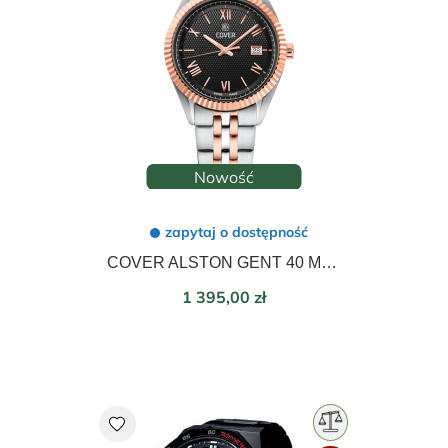
Nowość
zapytaj o dostępność
COVER ALSTON GENT 40 Mm CO216.09
Cena
1 395,00 zł
favorite