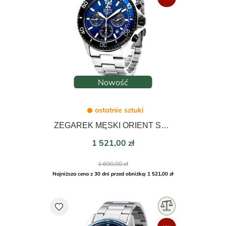
Edycja limitowana
Nowość
ostatnie sztuki
ZEGAREK MĘSKI ORIENT SPORTS MAKO SOLAR CHRONOGRAPH 42mm RA-TX0208L10B LIMITED EDITION
Cena
1 521,00 zł
Cena
1 690,00 zł
podstawowa
Najniższa cena z 30 dni przed obniżką: 1 521,00 zł
favorite