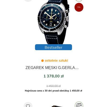
5%
Bestseller
ostatnie sztuki
ZEGAREK MĘSKI G.GERLACH QUARTZ CHRONOGRAPH 43mm ENIGMA CZARNA
Cena
1 378,00 zł
Cena
1 450,00 zł
podstawowa
Najniższa cena z 30 dni przed obniżką: 1 450,00 zł
favorite