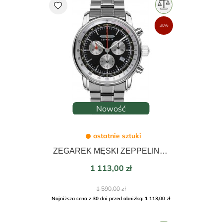
favorite
30%
Nowość
ostatnie sztuki
ZEGAREK MĘSKI ZEPPELIN LZ14 MARINE CHRONORGRAPH 42mm 8888MB-2
Cena
1 113,00 zł
Cena
1 590,00 zł
podstawowa
Najniższa cena z 30 dni przed obniżką: 1 113,00 zł