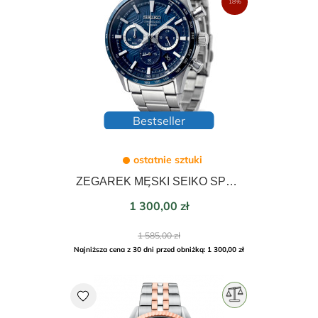
18%
Bestseller
ostatnie sztuki
ZEGAREK MĘSKI SEIKO SPORTS CHRONOGRAPH 43mm SSB445P1
Cena
1 300,00 zł
Cena
1 585,00 zł
podstawowa
Najniższa cena z 30 dni przed obniżką: 1 300,00 zł
favorite