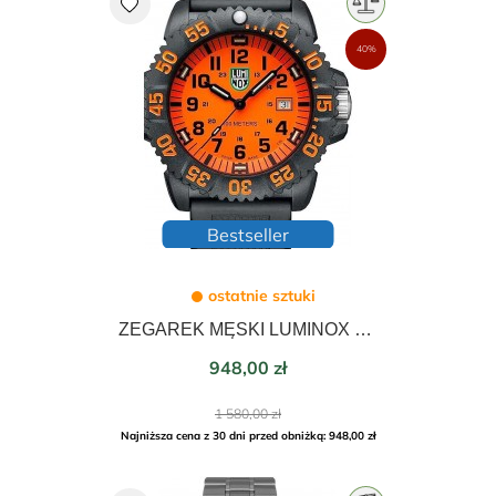
favorite
40%
Bestseller
ostatnie sztuki
ZEGAREK MĘSKI LUMINOX CARBONOX SEA LIONS 44mm X2.2059.1
Cena
948,00 zł
Cena
1 580,00 zł
podstawowa
Najniższa cena z 30 dni przed obniżką: 948,00 zł