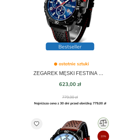
Bestseller
ostatnie sztuki
ZEGAREK MĘSKI FESTINA CHRONO SPORT 45mm 20519/2
Cena
623,00 zł
Cena
779,00 zł
podstawowa
Najniższa cena z 30 dni przed obniżką: 779,00 zł
favorite
20%