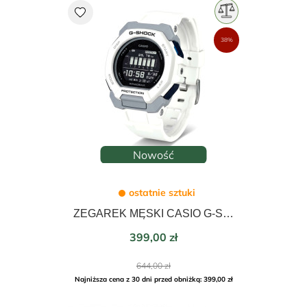
favorite
38%
Nowość
ostatnie sztuki
ZEGAREK MĘSKI CASIO G-SHOCK G-SQUAD 46mm GBD-300-7ER
Cena
399,00 zł
Cena
644,00 zł
podstawowa
Najniższa cena z 30 dni przed obniżką: 399,00 zł