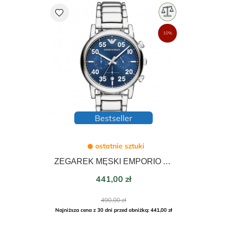
favorite
10%
Bestseller
ostatnie sztuki
ZEGAREK MĘSKI EMPORIO ARMANI LUIGI CHRONOGRAPH 43mm AR11132
Cena
441,00 zł
Cena
490,00 zł
podstawowa
Najniższa cena z 30 dni przed obniżką: 441,00 zł