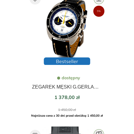
5%
Bestseller
dostępny
ZEGAREK MĘSKI G.GERLACH QUARTZ CHRONOGRAPH 43mm ENIGMA BIAŁA
Cena
1 378,00 zł
Cena
1 450,00 zł
podstawowa
Najniższa cena z 30 dni przed obniżką: 1 450,00 zł