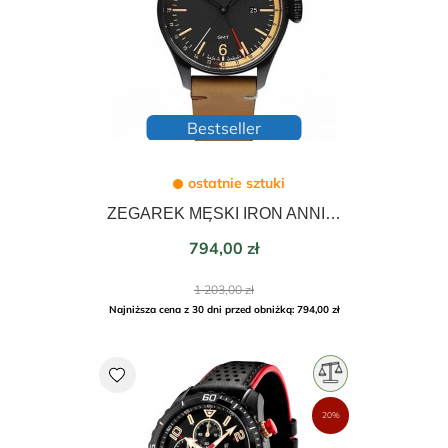
Bestseller
ostatnie sztuki
ZEGAREK MĘSKI IRON ANNIE FLIGHT CONTROLL GMT 40mm 5148-2
Cena
794,00 zł
Cena
1 203,00 zł
podstawowa
Najniższa cena z 30 dni przed obniżką: 794,00 zł
favorite
20%