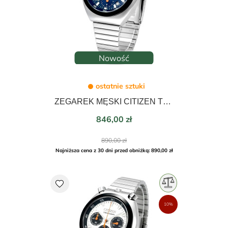
Nowość
ostatnie sztuki
ZEGAREK MĘSKI CITIZEN TSUNO BULLHEAD CHRONOGRAPH 38mm AN3660-81L
Cena
846,00 zł
Cena
890,00 zł
podstawowa
Najniższa cena z 30 dni przed obniżką: 890,00 zł
favorite
10%