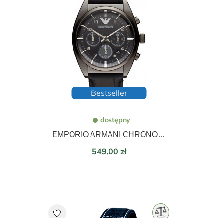
Bestseller
dostępny
EMPORIO ARMANI CHRONOGRAPH 42mm AR0393
Cena
549,00 zł
favorite