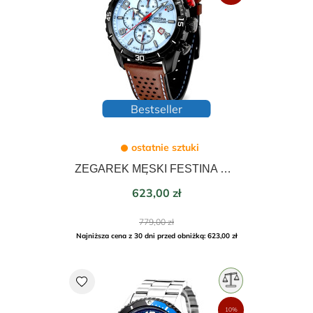
Bestseller
ostatnie sztuki
ZEGAREK MĘSKI FESTINA CHRONO SPORT 45mm 20519/1
Cena
623,00 zł
Cena
779,00 zł
podstawowa
Najniższa cena z 30 dni przed obniżką: 623,00 zł
favorite
10%