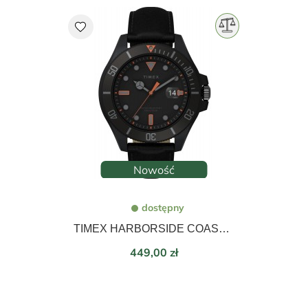
favorite
Nowość
dostępny
TIMEX HARBORSIDE COAST TW2V42300
Cena
449,00 zł