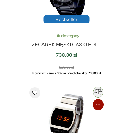
Bestseller
dostępny
ZEGAREK MĘSKI CASIO EDIFICE MOMENTUM 47mm EFR-571MDC-1AVUEF
Cena
738,00 zł
Cena
839,00 zł
podstawowa
Najniższa cena z 30 dni przed obniżką: 738,00 zł
favorite
5%