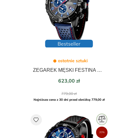
Bestseller
ostatnie sztuki
ZEGAREK MĘSKI FESTINA CHRONO SPORT 45mm 20519/3
Cena
623,00 zł
Cena
779,00 zł
podstawowa
Najniższa cena z 30 dni przed obniżką: 779,00 zł
favorite
20%