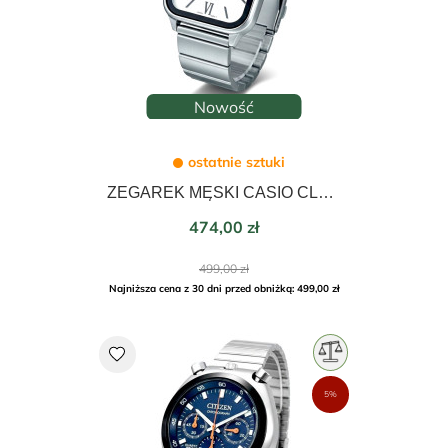
Nowość
ostatnie sztuki
ZEGAREK MĘSKI CASIO CLASSIC COLLECTION MOON PHASE 34mm MTP-M305D-7A2VDF
Cena
474,00 zł
Cena
499,00 zł
podstawowa
Najniższa cena z 30 dni przed obniżką: 499,00 zł
favorite
5%