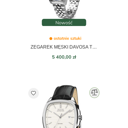
Edycja limitowana
Nowość
ostatnie sztuki
ZEGAREK MĘSKI DAVOSA TERNOS BLUE LAGOON AUTOMATIC 40mm 161.554.04
Cena
5 400,00 zł
favorite