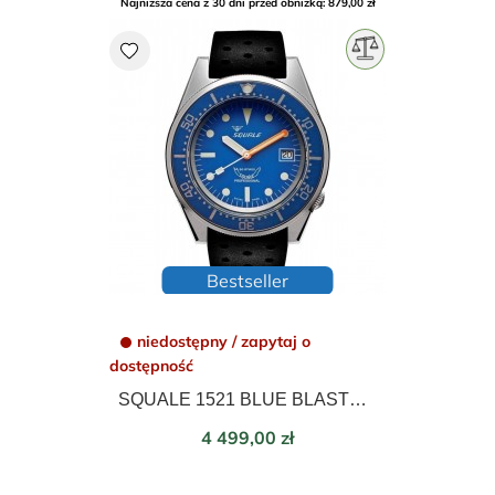
Najniższa cena z 30 dni przed obniżką: 879,00 zł
favorite
Bestseller
niedostępny / zapytaj o
dostępność
SQUALE 1521 BLUE BLASTED AUTOMATIC 42mm 1521BLUEBL.NT
Cena
4 499,00 zł