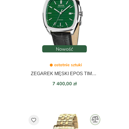
Nowość
ostatnie sztuki
ZEGAREK MĘSKI EPOS TIMELESS AUTOMATIC 40mm 3511.152.20.13.25
Cena
7 400,00 zł
favorite