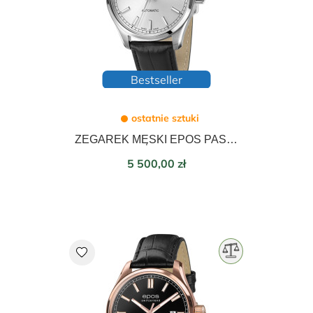
Bestseller
ostatnie sztuki
ZEGAREK MĘSKI EPOS PASSION AUTOMATIC 41mm 3501.132.20.18.25
Cena
5 500,00 zł
favorite