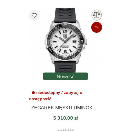
favorite
5%
Nowość
niedostępny / zapytaj o
dostępność
ZEGAREK MĘSKI LUMINOX PACIFIC DIVER AUTOMATIC 42mm XS.3101.H
Cena
5 310,00 zł
Cena
5 590,00 zł