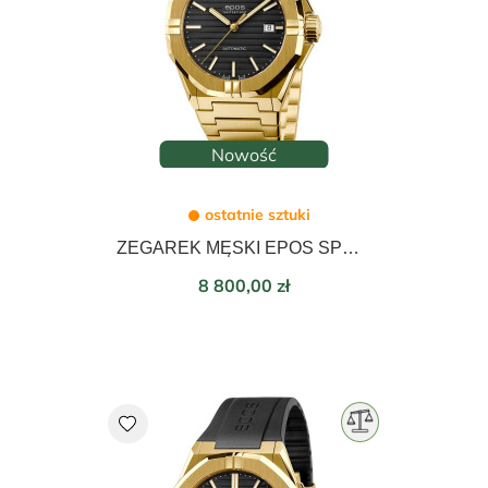
Nowość
ostatnie sztuki
ZEGAREK MĘSKI EPOS SPORTIVE AUTOMATIC 41mm 3506.132.22.15.32
Cena
8 800,00 zł
favorite