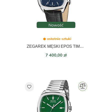
Nowość
ostatnie sztuki
ZEGAREK MĘSKI EPOS TIMELESS AUTOMATIC 40mm 3511.152.20.16.25
Cena
7 400,00 zł
favorite