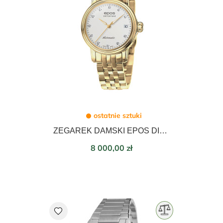
ostatnie sztuki
ZEGAREK DAMSKI EPOS DIAMOND AUTOMATIC 34mm 4390.152.22.88.32
Cena
8 000,00 zł
favorite