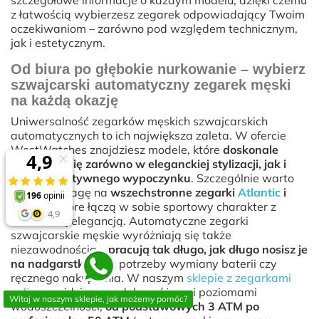
szczegółowe informacje o każdym modelu, dzięki czemu
z łatwością wybierzesz zegarek odpowiadający Twoim
oczekiwaniom – zarówno pod względem technicznym,
jak i estetycznym.
Od biura po głębokie nurkowanie – wybierz
szwajcarski automatyczny zegarek męski
na każdą okazję
Uniwersalność zegarków męskich szwajcarskich
automatycznych to ich największa zaleta. W ofercie
WestWatches znajdziesz modele, które
doskonale
sprawdzą się zarówno w eleganckiej stylizacji, jak i
podczas aktywnego wypoczynku
. Szczególnie warto
zwrócić uwagę na
wszechstronne zegarki
Atlantic
i
Davosa
, które łączą w sobie sportowy charakter z
biznesową elegancją. Automatyczne zegarki
szwajcarskie męskie wyróżniają się także
niezawodnością –
pracują tak długo, jak długo nosisz je
na nadgarstku
, bez potrzeby wymiany baterii czy
ręcznego nakręcania. W naszym
sklepie z zegarkami
online
znajdziesz modele z różnymi poziomami
Witaj w naszym sklepie, jak możemy pomóc?
wodoszczelności,
od podstawowych 3 ATM po