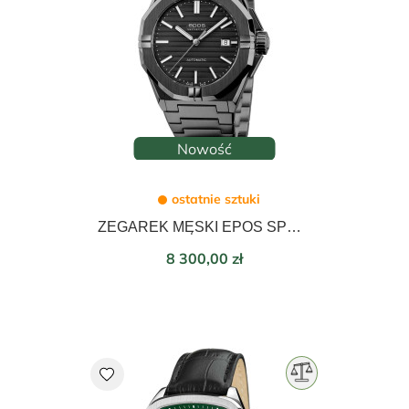
Nowość
ostatnie sztuki
ZEGAREK MĘSKI EPOS SPORTIVE AUTOMATIC 41mm 3506.132.25.15.35
Cena
8 300,00 zł
favorite