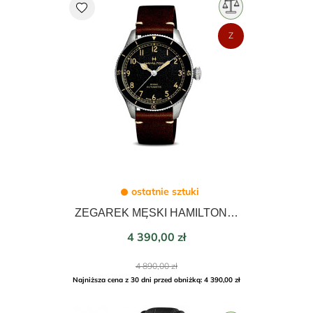
favorite
Z
ostatnie sztuki
ZEGAREK MĘSKI HAMILTON KHAKI AVIATION PILOT PIONEER AUTOMATIC 38mm H76205530
Cena
4 390,00 zł
Cena
4 890,00 zł
podstawowa
Najniższa cena z 30 dni przed obniżką: 4 390,00 zł