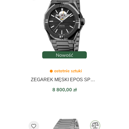
Nowość
ostatnie sztuki
ZEGAREK MĘSKI EPOS SPORT OPEN HEART AUTOMATIC 41mm 3506.133.25.15.35
Cena
8 800,00 zł
favorite