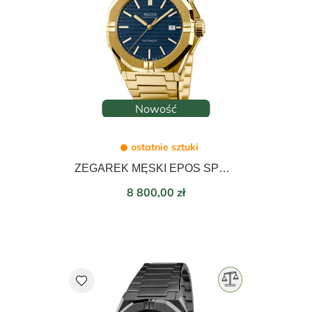
Nowość
ostatnie sztuki
ZEGAREK MĘSKI EPOS SPORTIVE AUTOMATIC 41mm 3506.132.22.16.32
Cena
8 800,00 zł
favorite