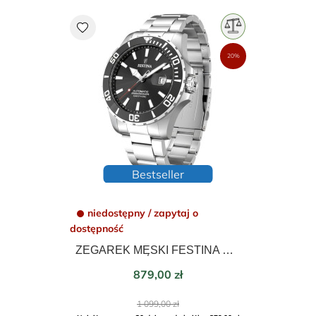
favorite
20%
Bestseller
niedostępny / zapytaj o
dostępność
ZEGAREK MĘSKI FESTINA DIVER AUTOMATIC 44mm 20531/4
Cena
879,00 zł
Cena
1 099,00 zł
podstawowa