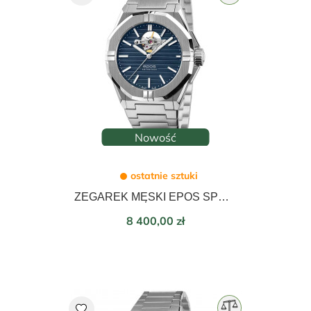
Nowość
ostatnie sztuki
ZEGAREK MĘSKI EPOS SPORT OPEN HEART AUTOMATIC 41mm 3506.133.20.16.30
Cena
8 400,00 zł
favorite