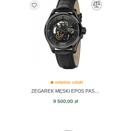
favorite
ostatnie sztuki
ZEGAREK MĘSKI EPOS PASSION SKELETON AUTOMATIC 41mm 3501.139.25.15.25
Cena
9 500,00 zł