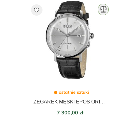
favorite
ostatnie sztuki
ZEGAREK MĘSKI EPOS ORIGINALE RETRO 39mm 3437.132.20.18.25
Cena
7 300,00 zł