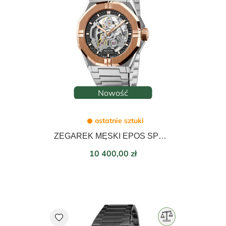
Nowość
ostatnie sztuki
ZEGAREK MĘSKI EPOS SPORT SKELETON AUTOMATIC 41mm 3506.139.34.15.30
Cena
10 400,00 zł
favorite