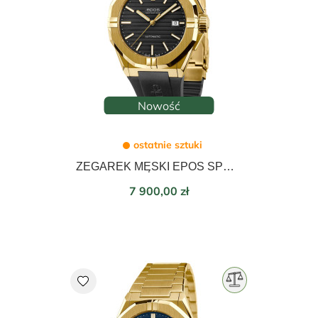
Nowość
ostatnie sztuki
ZEGAREK MĘSKI EPOS SPORTIVE AUTOMATIC 41mm 3506.132.22.15.55
Cena
7 900,00 zł
favorite