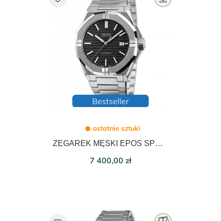
Bestseller
ostatnie sztuki
ZEGAREK MĘSKI EPOS SPORTIVE AUTOMATIC 41mm 3506.132.20.15.30
Cena
7 400,00 zł