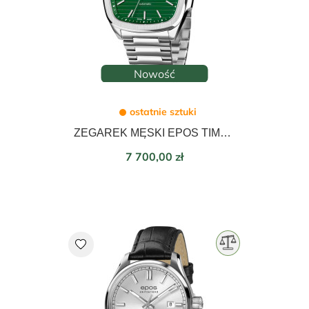
Nowość
ostatnie sztuki
ZEGAREK MĘSKI EPOS TIMELESS AUTOMATIC 40mm 3511.152.20.13.30
Cena
7 700,00 zł
favorite