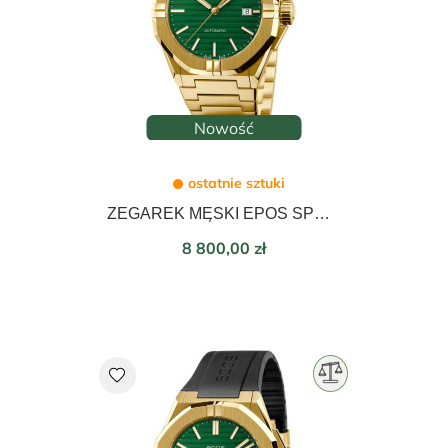
Nowość
ostatnie sztuki
ZEGAREK MĘSKI EPOS SPORTIVE AUTOMATIC 41mm 3506.132.22.13.32
Cena
8 800,00 zł
favorite