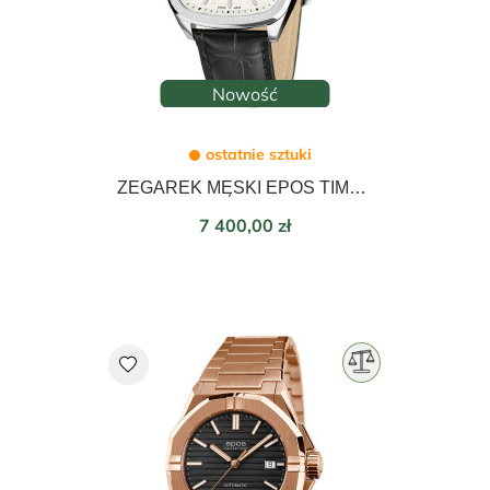
Nowość
ostatnie sztuki
ZEGAREK MĘSKI EPOS TIMELESS AUTOMATIC 40mm 3511.152.20.10.25
Cena
7 400,00 zł
favorite