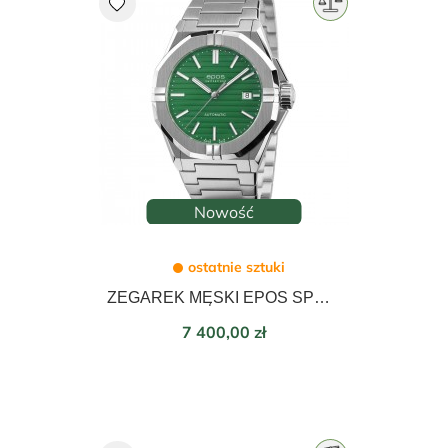
favorite
Nowość
ostatnie sztuki
ZEGAREK MĘSKI EPOS SPORTIVE AUTOMATIC 41mm 3506.132.20.13.30
Cena
7 400,00 zł