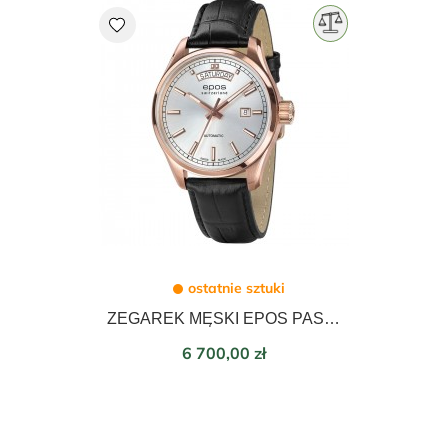
favorite
ostatnie sztuki
ZEGAREK MĘSKI EPOS PASSION AUTOMATIC 41mm 3501.142.24.98.25
Cena
6 700,00 zł