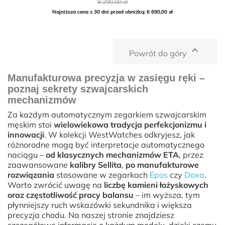
Cena
8 290,00 zł
podstawowa
Najniższa cena z 30 dni przed obniżką: 6 690,00 zł

Powrót do góry
Manufakturowa precyzja w zasięgu ręki –
poznaj sekrety szwajcarskich
mechanizmów
Za każdym automatycznym zegarkiem szwajcarskim
męskim stoi
wielowiekowa tradycja perfekcjonizmu i
innowacji
. W kolekcji WestWatches odkryjesz, jak
różnorodne mogą być interpretacje automatycznego
naciągu –
od klasycznych mechanizmów ETA
, przez
zaawansowane
kalibry Sellita
,
po manufakturowe
rozwiązania
stosowane w zegarkach
Epos
czy
Doxa
.
Warto zwrócić uwagę na
liczbę kamieni łożyskowych
oraz częstotliwość pracy balansu
– im wyższa, tym
płynniejszy ruch wskazówki sekundnika i większa
precyzja chodu. Na naszej stronie znajdziesz