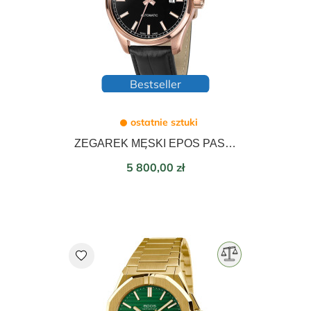
Bestseller
ostatnie sztuki
ZEGAREK MĘSKI EPOS PASSION AUTOMATIC 41mm 3501.132.24.15.25
Cena
5 800,00 zł
favorite