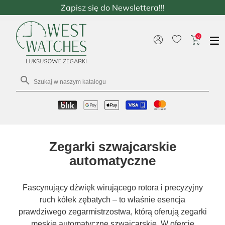
Zapisz się do Newslettera!!!
0

Zegarki szwajcarskie
automatyczne
Fascynujący dźwięk wirującego rotora i precyzyjny
ruch kółek zębatych – to właśnie esencja
prawdziwego zegarmistrzostwa, którą oferują zegarki
męskie automatyczne szwajcarskie. W ofercie