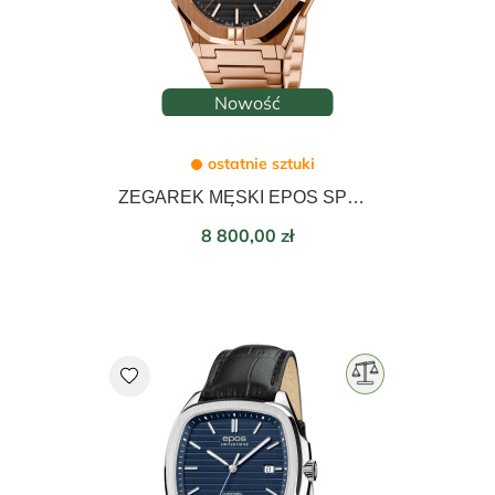
Nowość
ostatnie sztuki
ZEGAREK MĘSKI EPOS SPORTIVE AUTOMATIC 41mm 3506.132.24.15.34
Cena
8 800,00 zł
favorite