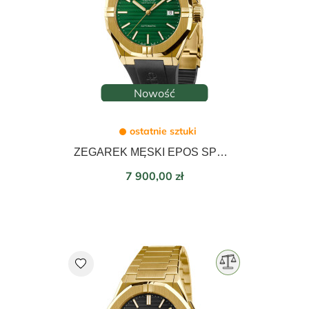
Nowość
ostatnie sztuki
ZEGAREK MĘSKI EPOS SPORTIVE AUTOMATIC 41mm 3506.132.22.13.55
Cena
7 900,00 zł
favorite