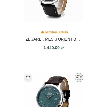
ostatnie sztuki
ZEGAREK MĘSKI ORIENT BAMBINO AUTOMATIC 40,5mm TAC0000CA0
Cena
1 440,00 zł
favorite