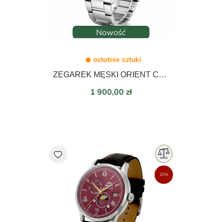
Nowość
ostatnie sztuki
ZEGAREK MĘSKI ORIENT CONTEMPORARY AUTOMATIC 38,5mm RA-AC0R04N30B
Cena
1 900,00 zł
favorite
20%