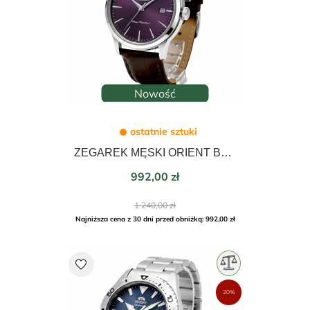
Nowość
ostatnie sztuki
ZEGAREK MĘSKI ORIENT BAMBINO AUTOMATIC 40mm RA-AC0032V30B
Cena
992,00 zł
Cena
1 240,00 zł
podstawowa
Najniższa cena z 30 dni przed obniżką: 992,00 zł
favorite
20%