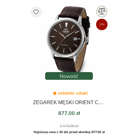
favorite
25%
Nowość
ostatnie sztuki
ZEGAREK MĘSKI ORIENT CONTEMPORARY AUTOMATIC 42mm RA-AC0F17Y30B
Cena
877,00 zł
Cena
1 170,00 zł
podstawowa
Najniższa cena z 30 dni przed obniżką: 877,00 zł