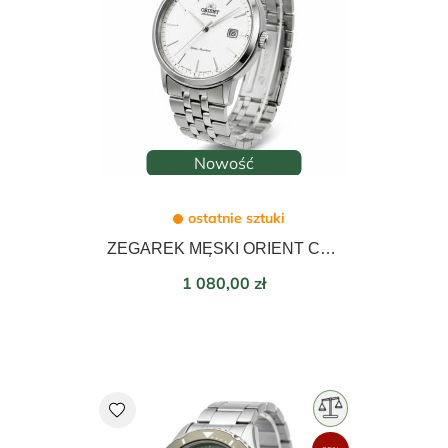
Nowość
ostatnie sztuki
ZEGAREK MĘSKI ORIENT CONTEMPORARY AUTOMATIC 42mm RA-AC0F02S30B
Cena
1 080,00 zł
favorite