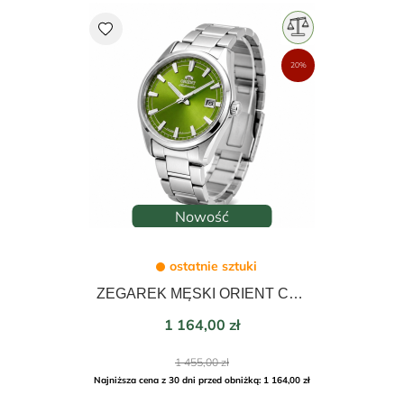
favorite
20%
Nowość
ostatnie sztuki
ZEGAREK MĘSKI ORIENT CONTEMPORARY AUTOMATIC 38,5mm RA-AC0R05E30B
Cena
1 164,00 zł
Cena
1 455,00 zł
podstawowa
Najniższa cena z 30 dni przed obniżką: 1 164,00 zł