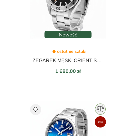
Nowość
ostatnie sztuki
ZEGAREK MĘSKI ORIENT SPORTS MAKO DIVER AUTOMATIC 40mm RA-AC0Q01B30B
Cena
1 680,00 zł
favorite
10%