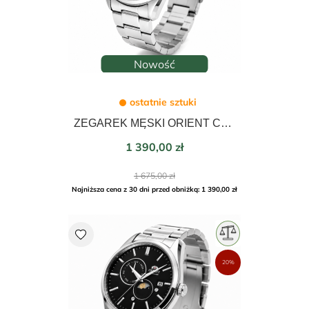
Nowość
ostatnie sztuki
ZEGAREK MĘSKI ORIENT CONTEMPORARY SUN&MOON AUTOMATIC 41mm RA-AK0315L30B
Cena
1 390,00 zł
Cena
1 675,00 zł
podstawowa
Najniższa cena z 30 dni przed obniżką: 1 390,00 zł
favorite
20%