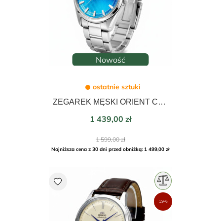
Nowość
ostatnie sztuki
ZEGAREK MĘSKI ORIENT CONTEMPORARY AUTOMATIC 38mm RA-AC0R09L30B
Cena
1 439,00 zł
Cena
1 599,00 zł
podstawowa
Najniższa cena z 30 dni przed obniżką: 1 499,00 zł
favorite
19%