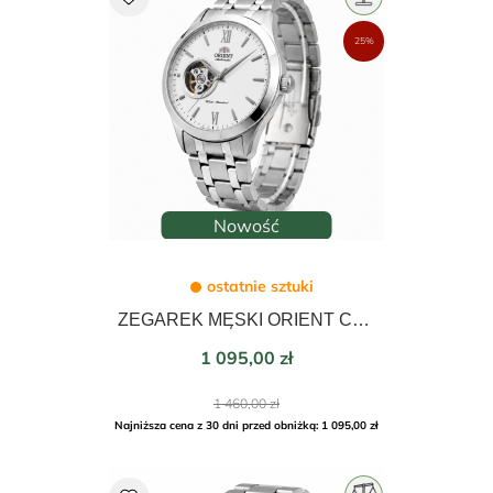
25%
Nowość
ostatnie sztuki
ZEGAREK MĘSKI ORIENT CONTEMPORARY AUTOMATIC 38mm TAG03001W0
Cena
1 095,00 zł
Cena
1 460,00 zł
podstawowa
Najniższa cena z 30 dni przed obniżką: 1 095,00 zł