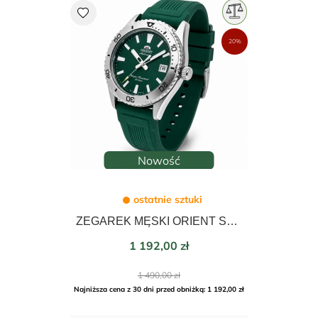
favorite
20%
Nowość
ostatnie sztuki
ZEGAREK MĘSKI ORIENT SPORTS MAKO DIVER AUTOMATIC 40mm RA-AC0Q11E30B
Cena
1 192,00 zł
Cena
1 490,00 zł
podstawowa
Najniższa cena z 30 dni przed obniżką: 1 192,00 zł