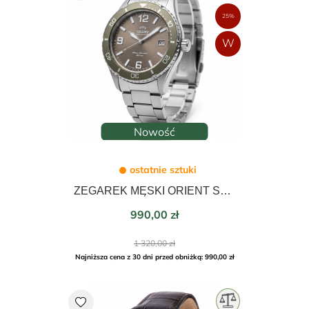
25%
Nowość
ostatnie sztuki
ZEGAREK MĘSKI ORIENT SPORTS MAKO DIVER SOLAR 40mm RA-WJ0004Y10B
Cena
990,00 zł
Cena
1 320,00 zł
podstawowa
Najniższa cena z 30 dni przed obniżką: 990,00 zł
favorite