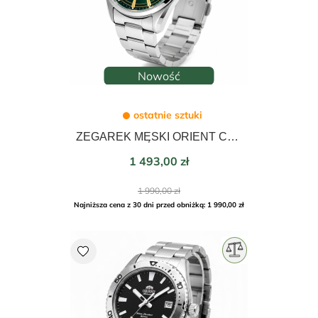
Nowość
ostatnie sztuki
ZEGAREK MĘSKI ORIENT CONTEMPORARY SUN&MOON AUTOMATIC 41mm RA-AK0314E30B
Cena
1 493,00 zł
Cena
1 990,00 zł
podstawowa
Najniższa cena z 30 dni przed obniżką: 1 990,00 zł
favorite