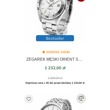
Bestseller
ostatnie sztuki
ZEGAREK MĘSKI ORIENT SPORTS MAKO DIVER AUTOMATIC 40mm RA-AC0Q03S30B
Cena
1 232,00 zł
Cena
1 580,00 zł
podstawowa
Najniższa cena z 30 dni przed obniżką: 1 232,00 zł
favorite