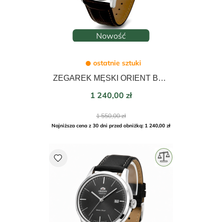
Nowość
ostatnie sztuki
ZEGAREK MĘSKI ORIENT BAMBINO SUN&MOON AUTOMATIC 41,5mm RA-AK0807R30B
Cena
1 240,00 zł
Cena
1 550,00 zł
podstawowa
Najniższa cena z 30 dni przed obniżką: 1 240,00 zł
favorite