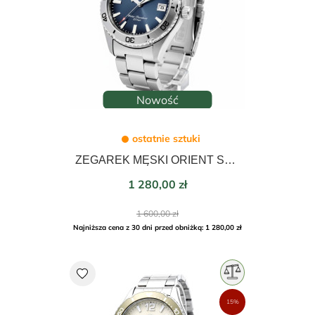
Nowość
ostatnie sztuki
ZEGAREK MĘSKI ORIENT SPORTS MAKO DIVER AUTOMATIC 40mm RA-AC0Q14L30B
Cena
1 280,00 zł
Cena
1 600,00 zł
podstawowa
Najniższa cena z 30 dni przed obniżką: 1 280,00 zł
favorite
15%