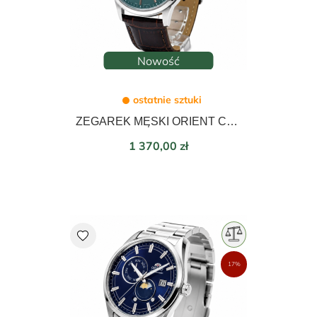
Nowość
ostatnie sztuki
ZEGAREK MĘSKI ORIENT CONTEMPORARY AUTOMATIC 42mm RA-AC0F13E30B
Cena
1 370,00 zł
favorite
17%