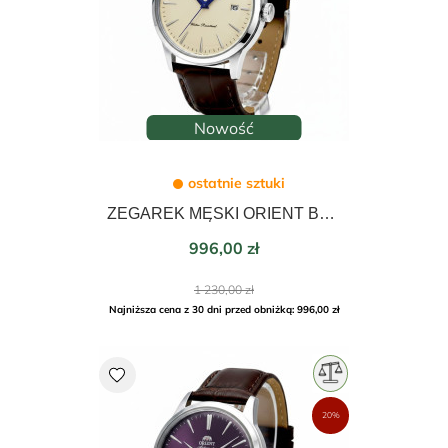
Nowość
ostatnie sztuki
ZEGAREK MĘSKI ORIENT BAMBINO AUTOMATIC 40mm RA-AC0033Y30B
Cena
996,00 zł
Cena
1 230,00 zł
podstawowa
Najniższa cena z 30 dni przed obniżką: 996,00 zł
favorite
20%