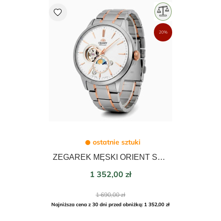
favorite
20%
ostatnie sztuki
ZEGAREK MĘSKI ORIENT SUN&MOON AUTOMATIC 41,5mm RA-AS0101S10B
Cena
1 352,00 zł
Cena
1 690,00 zł
podstawowa
Najniższa cena z 30 dni przed obniżką: 1 352,00 zł