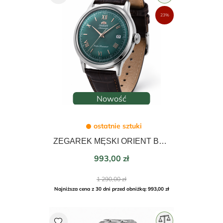
23%
Nowość
ostatnie sztuki
ZEGAREK MĘSKI ORIENT BAMBINO CLASSIC AUTOMATIC 40mm RA-AC0023E30B
Cena
993,00 zł
Cena
1 290,00 zł
podstawowa
Najniższa cena z 30 dni przed obniżką: 993,00 zł
favorite