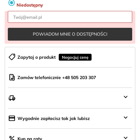
radio_button_checked
Niedostępny
POWIADOM MNIE O DOSTĘPNOŚCI
shoppingmode
Zapytaj o produkt
Negocjuj cenę
mobile_hand
Zamów telefonicznie +48 505 203 307
keyboard_arrow_down
delivery_truck_speed
Wysyłka
z
Polski
keyboard_arrow_down
credit_card
Wygodnie zapłacisz tak jak lubisz
keyboard_arrow_down
percent
Kup na raty