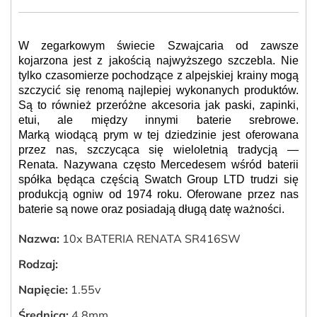
W zegarkowym świecie Szwajcaria od zawsze
kojarzona jest z
jakością najwyższego szczebla
. Nie
tylko czasomierze pochodzące z alpejskiej krainy mogą
szczycić się renomą
najlepiej wykonanych produktów
.
Są to również przeróżne akcesoria jak paski, zapinki,
etui, ale między innymi baterie srebrowe.
Marką wiodącą prym w tej dziedzinie jest oferowana
przez nas, szczycąca się wieloletnią tradycją —
Renata. Nazywana często Mercedesem wśród baterii
spółka będąca częścią Swatch Group LTD trudzi się
produkcją ogniw od 1974
roku
. Oferowane przez nas
baterie są nowe oraz posiadają długą datę ważności.
Nazwa:
10x BATERIA RENATA SR416SW
Rodzaj:
Napięcie:
1.55v
Średnica:
4,8mm