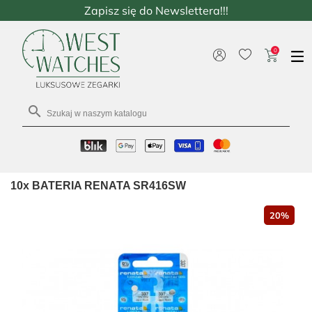
Zapisz się do Newslettera!!!
0

10x BATERIA RENATA SR416SW
20%