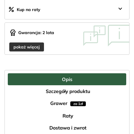
keyboard_arrow_down
percent
Kup na raty
editor_choice
Gwarancja: 2 lata
pokaż więcej
Opis
Szczegóły produktu
Grawer
za 1zł
Raty
Dostawa i zwrot