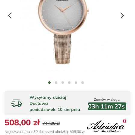
Wysyłamy
dzisiaj
Zamów w ciągu:
Dostawa
03
h
11
m
26
s
poniedziałek, 10 sierpnia
508,00 zł
747,00 zł
Najniższa cena z 30 dni przed obniżką: 508,00 zł