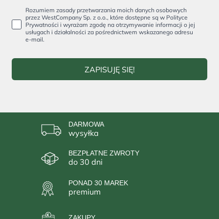
Rozumiem zasady przetwarzania moich danych osobowych
przez WestCompany Sp. z o.o., które dostępne są w Polityce
Prywatności i wyrażam zgodę na otrzymywanie informacji o jej
usługach i działalności za pośrednictwem wskazanego adresu
e-mail.
ZAPISUJĘ SIĘ!
DARMOWA
wysyłka
BEZPŁATNE ZWROTY
do 30 dni
PONAD 30 MAREK
premium
ZAKUPY