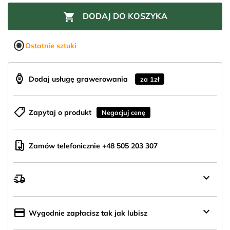

DODAJ DO KOSZYKA
radio_button_checked
Ostatnie sztuki
aod_watch
Dodaj usługę grawerowania
za 1zł
shoppingmode
Zapytaj o produkt
Negocjuj cenę
mobile_hand
Zamów telefonicznie +48 505 203 307
keyboard_arrow_down
delivery_truck_speed
Wysyłka
z
Polski
keyboard_arrow_down
credit_card
Wygodnie zapłacisz tak jak lubisz