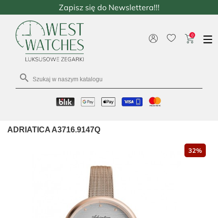
Zapisz się do Newslettera!!!
0

ADRIATICA A3716.9147Q
32%