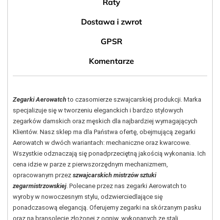
Raty
Dostawa i zwrot
GPSR
Komentarze
Zegarki Aerowatch
to czasomierze szwajcarskiej produkcji. Marka
specjalizuje się w tworzeniu eleganckich i bardzo stylowych
zegarków damskich oraz męskich dla najbardziej wymagających
Klientów. Nasz sklep ma dla Państwa ofertę, obejmującą zegarki
Aerowatch w dwóch wariantach: mechaniczne oraz kwarcowe.
Wszystkie odznaczają się ponadprzeciętną jakością wykonania. Ich
cena idzie w parze z pierwszorzędnym mechanizmem,
opracowanym przez
szwajcarskich mistrzów sztuki
zegarmistrzowskiej
. Polecane przez nas zegarki Aerowatch to
wyroby w nowoczesnym stylu, odzwierciedlające się
ponadczasową elegancją. Oferujemy zegarki na skórzanym pasku
oraz na bransolecie złożonej z ogniw, wykonanych ze stali