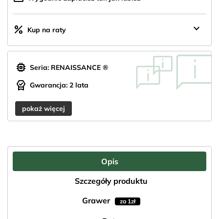
keyboard_arrow_down
percent
Kup na raty
memory
Seria: RENAISSANCE ®
editor_choice
Gwarancja: 2 lata
pokaż więcej
Opis
Szczegóły produktu
Grawer
za 1zł