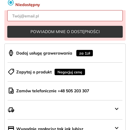
radio_button_checked
Niedostępny
POWIADOM MNIE O DOSTĘPNOŚCI
aod_watch
Dodaj usługę grawerowania
za 1zł
shoppingmode
Zapytaj o produkt
Negocjuj cenę
mobile_hand
Zamów telefonicznie +48 505 203 307
keyboard_arrow_down
delivery_truck_speed
Wysyłka
z
Polski
keyboard_arrow_down
credit_card
Wygodnie zapłacisz tak jak lubisz