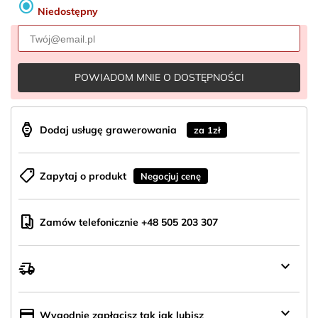
radio_button_checked
Niedostępny
POWIADOM MNIE O DOSTĘPNOŚCI
aod_watch
Dodaj usługę grawerowania
za 1zł
shoppingmode
Zapytaj o produkt
Negocjuj cenę
mobile_hand
Zamów telefonicznie +48 505 203 307
keyboard_arrow_down
delivery_truck_speed
Darmowa
wysyłka
od
keyboard_arrow_down
credit_card
Wygodnie zapłacisz tak jak lubisz