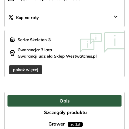
200zł
keyboard_arrow_down
percent
Kup na raty
memory
Seria: Skeleton ®
Gwarancja: 3 lata
editor_choice
Gwarancji udziela Sklep Westwatches.pl
pokaż więcej
Opis
Szczegóły produktu
Grawer
za 1zł