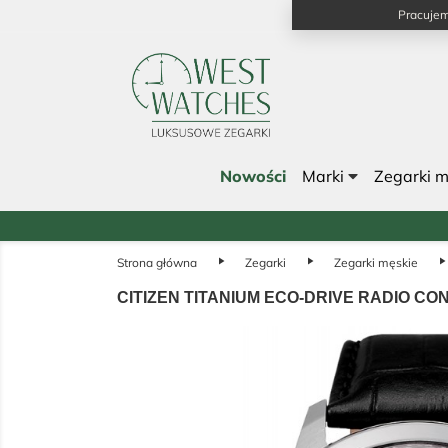
Pracujem
Nowości
Marki
Zegarki 
Strona główna
play_arrow
Zegarki
play_arrow
Zegarki męskie
play_arrow
CITIZEN TITANIUM ECO-DRIVE RADIO CO