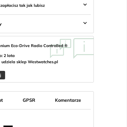
keyboard_arrow_down
apłacisz tak jak lubisz
keyboard_arrow_down
y
tanium Eco-Drive Radio Controlled ®
: 2 lata
 udziela sklep Westwatches.pl
j
ot
GPSR
Komentarze