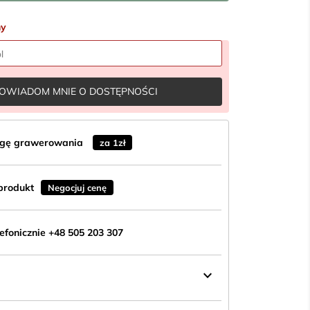
ny
OWIADOM MNIE O DOSTĘPNOŚCI
ugę grawerowania
za 1zł
produkt
Negocjuj cenę
fonicznie +48 505 203 307
keyboard_arrow_down