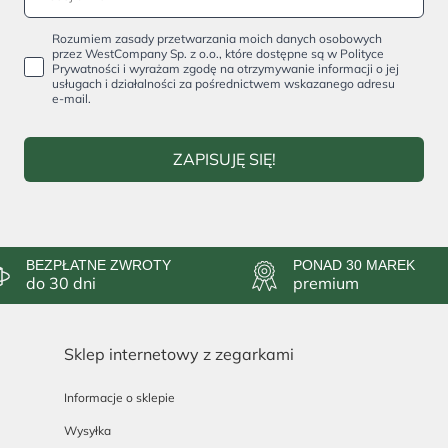
Rozumiem zasady przetwarzania moich danych osobowych
przez WestCompany Sp. z o.o., które dostępne są w Polityce
Prywatności i wyrażam zgodę na otrzymywanie informacji o jej
usługach i działalności za pośrednictwem wskazanego adresu
e-mail.
ZAPISUJĘ SIĘ!
BEZPŁATNE ZWROTY
PONAD 30 MAREK
do 30 dni
premium
Sklep internetowy z zegarkami
Informacje o sklepie
Wysyłka