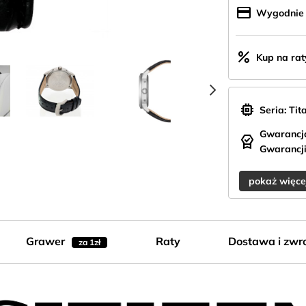
credit_card
Wygodnie z
percent
Kup na rat
chevron_right
memory
Seria: Ti
Gwarancja
editor_choice
Gwarancji
pokaż więce
Grawer
Raty
Dostawa i zwr
za 1zł