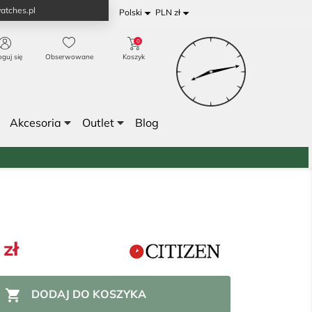
atches.pl


Polski
PLN zł
0
oguj się
Obserwowane
Koszyk
Akcesoria
Outlet
Blog
 zł

DODAJ DO KOSZYKA