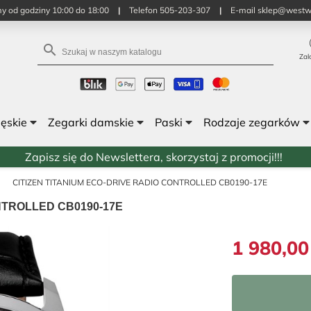
y od godziny 10:00 do 18:00
|
Telefon 505-203-307
|
E-mail sklep@westw

Zal
męskie
Zegarki damskie
Paski
Rodzaje zegarków
Zapisz się do Newslettera, skorzystaj z promocji!!!
CITIZEN TITANIUM ECO-DRIVE RADIO CONTROLLED CB0190-17E
NTROLLED CB0190-17E
1 980,00