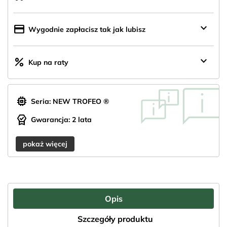
z
Polski
keyboard_arrow_down
credit_card
Wygodnie zapłacisz tak jak lubisz
keyboard_arrow_down
percent
Kup na raty
memory
Seria: NEW TROFEO ®
editor_choice
Gwarancja: 2 lata
pokaż więcej
Opis
Szczegóły produktu