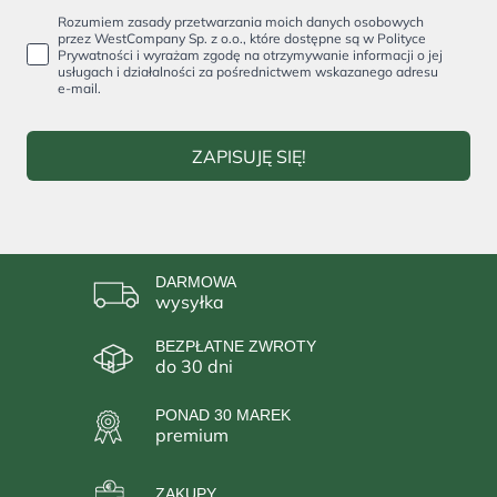
Rozumiem zasady przetwarzania moich danych osobowych
przez WestCompany Sp. z o.o., które dostępne są w Polityce
Prywatności i wyrażam zgodę na otrzymywanie informacji o jej
usługach i działalności za pośrednictwem wskazanego adresu
e-mail.
ZAPISUJĘ SIĘ!
DARMOWA
wysyłka
BEZPŁATNE ZWROTY
do 30 dni
PONAD 30 MAREK
premium
ZAKUPY