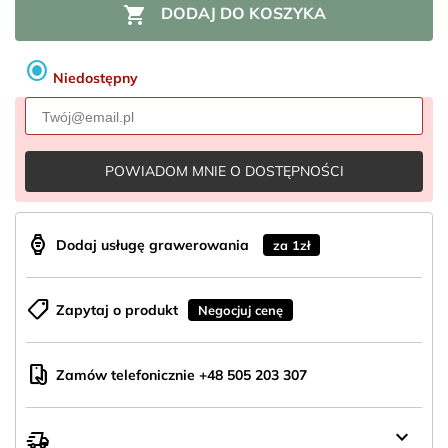

DODAJ DO KOSZYKA
radio_button_checked
Niedostępny
POWIADOM MNIE O DOSTĘPNOŚCI
aod_watch
Dodaj usługę grawerowania
za 1zł
shoppingmode
Zapytaj o produkt
Negocjuj cenę
mobile_hand
Zamów telefonicznie +48 505 203 307
keyboard_arrow_down
delivery_truck_speed
Wysyłka