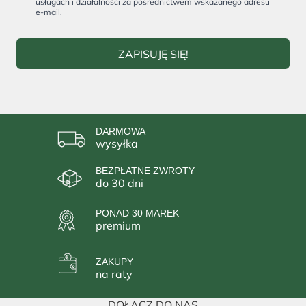
usługach i działalności za pośrednictwem wskazanego adresu
e-mail.
ZAPISUJĘ SIĘ!
DARMOWA
wysyłka
BEZPŁATNE ZWROTY
do 30 dni
PONAD 30 MAREK
premium
ZAKUPY
na raty
DOŁĄCZ DO NAS