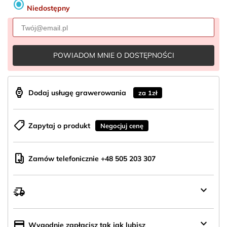
radio_button_checked
Niedostępny
POWIADOM MNIE O DOSTĘPNOŚCI
aod_watch
Dodaj usługę grawerowania
za 1zł
shoppingmode
Zapytaj o produkt
Negocjuj cenę
mobile_hand
Zamów telefonicznie +48 505 203 307
keyboard_arrow_down
delivery_truck_speed
Wysyłka
z
Polski
keyboard_arrow_down
credit_card
Wygodnie zapłacisz tak jak lubisz