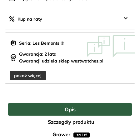
keyboard_arrow_down
percent
Kup na raty
memory
Seria: Les Bemonts ®
Gwarancja: 2 lata
editor_choice
Gwarancji udziela sklep westwatches.pl
pokaż więcej
Opis
Szczegóły produktu
Grawer
za 1zł