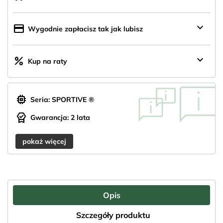
z
Polski
keyboard_arrow_down
credit_card
Wygodnie zapłacisz tak jak lubisz
keyboard_arrow_down
percent
Kup na raty
memory
Seria: SPORTIVE ®
editor_choice
Gwarancja: 2 lata
pokaż więcej
Opis
Szczegóły produktu