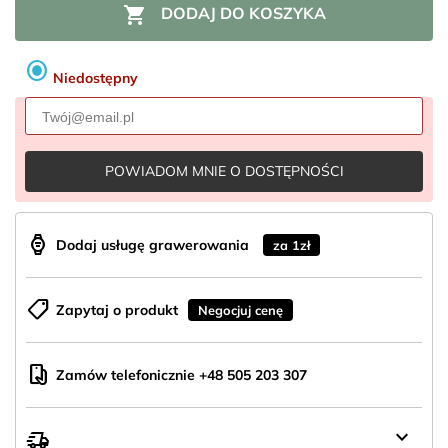

DODAJ DO KOSZYKA
radio_button_checked
Niedostępny
POWIADOM MNIE O DOSTĘPNOŚCI
aod_watch
Dodaj usługę grawerowania
za 1zł
shoppingmode
Zapytaj o produkt
Negocjuj cenę
mobile_hand
Zamów telefonicznie +48 505 203 307
keyboard_arrow_down
delivery_truck_speed
Wysyłka