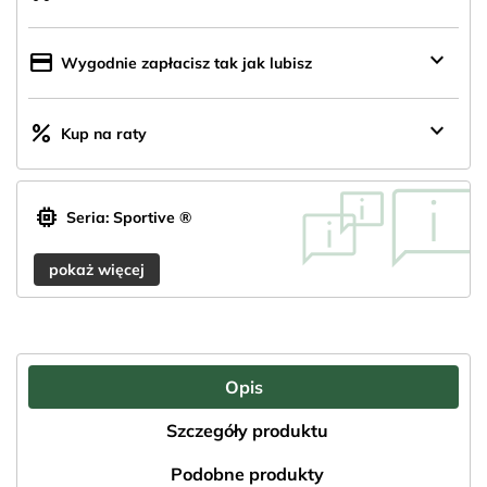
z
Polski
keyboard_arrow_down
credit_card
Wygodnie zapłacisz tak jak lubisz
keyboard_arrow_down
percent
Kup na raty
memory
Seria: Sportive ®
pokaż więcej
Opis
Szczegóły produktu
Podobne produkty