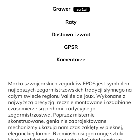
Grawer
za 1zł
Raty
Dostawa i zwrot
GPSR
Komentarze
Marka szwajcarskich zegarków EPOS jest symbolem
najlepszych zegarmistrzowskich tradycji słynnego na
całym świecie regionu Vallée de Joux. Wykonane z
najwyższą precyzją, ręcznie montowane i ozdabiane
czasomierze są perłami tradycyjnego
zegarmistrzostwa. Poprzez misternie
skonstruowane, genialnie zaprojektowane
mechanizmy ukazują nam czas zaklęty w pięknej,
eleganckiej formie. Rzemiosło osiąga rangę sztuki
kiedy perfekcjonizm, tradycja i doświadczenie są