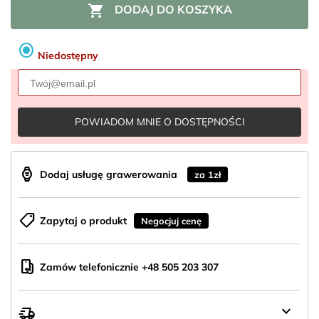

DODAJ DO KOSZYKA
radio_button_checked
Niedostępny
POWIADOM MNIE O DOSTĘPNOŚCI
aod_watch
Dodaj usługę grawerowania
za 1zł
shoppingmode
Zapytaj o produkt
Negocjuj cenę
mobile_hand
Zamów telefonicznie +48 505 203 307
keyboard_arrow_down
delivery_truck_speed
Wysyłka