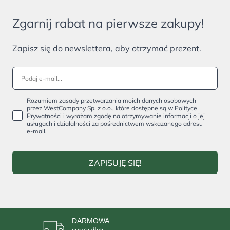
Zgarnij rabat na pierwsze zakupy!
Zapisz się do newslettera, aby otrzymać prezent.
Rozumiem zasady przetwarzania moich danych osobowych
przez WestCompany Sp. z o.o., które dostępne są w Polityce
Prywatności i wyrażam zgodę na otrzymywanie informacji o jej
usługach i działalności za pośrednictwem wskazanego adresu
e-mail.
ZAPISUJĘ SIĘ!
DARMOWA
wysyłka