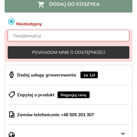

DODAJ DO KOSZYKA
radio_button_checked
Niedostępny
POWIADOM MNIE O DOSTĘPNOŚCI
aod_watch
Dodaj usługę grawerowania
za 1zł
shoppingmode
Zapytaj o produkt
Negocjuj cenę
mobile_hand
Zamów telefonicznie +48 505 203 307
keyboard_arrow_down
delivery_truck_speed
Wysyłka