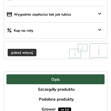
z
Polski
keyboard_arrow_down
credit_card
Wygodnie zapłacisz tak jak lubisz
keyboard_arrow_down
percent
Kup na raty
pokaż więcej
Opis
Szczegóły produktu
Podobne produkty
Grawer
za 1zł