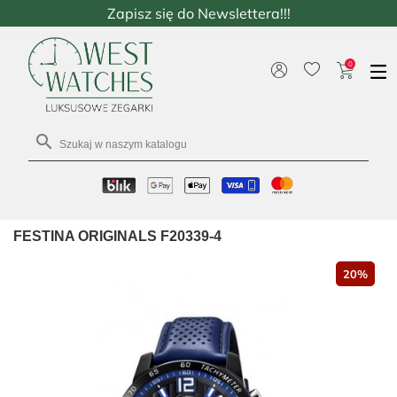
Zapisz się do Newslettera!!!
0

FESTINA ORIGINALS F20339-4
20%