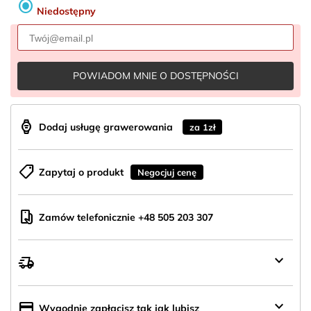
radio_button_checked
Niedostępny
POWIADOM MNIE O DOSTĘPNOŚCI
aod_watch
Dodaj usługę grawerowania
za 1zł
shoppingmode
Zapytaj o produkt
Negocjuj cenę
mobile_hand
Zamów telefonicznie +48 505 203 307
keyboard_arrow_down
delivery_truck_speed
Wysyłka
z
Polski
keyboard_arrow_down
credit_card
Wygodnie zapłacisz tak jak lubisz