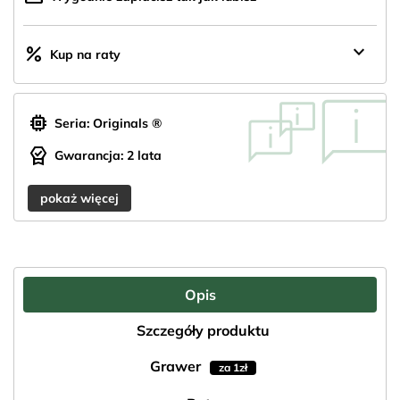
keyboard_arrow_down
percent
Kup na raty
memory
Seria: Originals ®
editor_choice
Gwarancja: 2 lata
pokaż więcej
Opis
Szczegóły produktu
Grawer
za 1zł