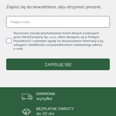
Zapisz się do newslettera, aby otrzymać prezent.
Rozumiem zasady przetwarzania moich danych osobowych
przez WestCompany Sp. z o.o., które dostępne są w Polityce
Prywatności i wyrażam zgodę na otrzymywanie informacji o jej
usługach i działalności za pośrednictwem wskazanego adresu
e-mail.
ZAPISUJĘ SIĘ!
DARMOWA
wysyłka
BEZPŁATNE ZWROTY
do 30 dni