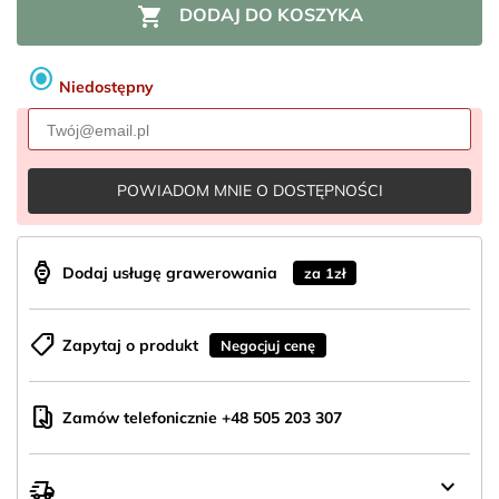

DODAJ DO KOSZYKA
radio_button_checked
Niedostępny
POWIADOM MNIE O DOSTĘPNOŚCI
aod_watch
Dodaj usługę grawerowania
za 1zł
shoppingmode
Zapytaj o produkt
Negocjuj cenę
mobile_hand
Zamów telefonicznie +48 505 203 307
keyboard_arrow_down
delivery_truck_speed
Wysyłka