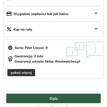
z
Polski
keyboard_arrow_down
credit_card
Wygodnie zapłacisz tak jak lubisz
keyboard_arrow_down
percent
Kup na raty
memory
Seria: Pilot Classic ®
Gwarancja: 2 lata
editor_choice
Gwarancji udziela Sklep Westwatches.pl
pokaż więcej
Opis