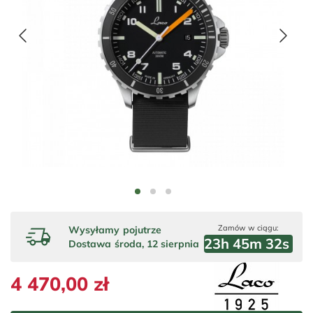
Zamów w ciągu:
Wysyłamy
pojutrze
23
h
45
m
31
s
Dostawa
środa, 12 sierpnia
4 470,00 zł