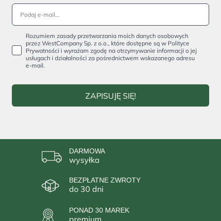
Rozumiem zasady przetwarzania moich danych osobowych
przez WestCompany Sp. z o.o., które dostępne są w Polityce
Prywatności i wyrażam zgodę na otrzymywanie informacji o jej
usługach i działalności za pośrednictwem wskazanego adresu
e-mail.
ZAPISUJĘ SIĘ!
DARMOWA
wysyłka
BEZPŁATNE ZWROTY
do 30 dni
PONAD 30 MAREK
premium