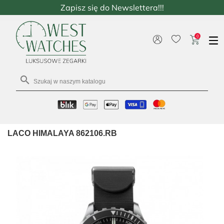
Zapisz się do Newslettera!!!
0

LACO HIMALAYA 862106.RB