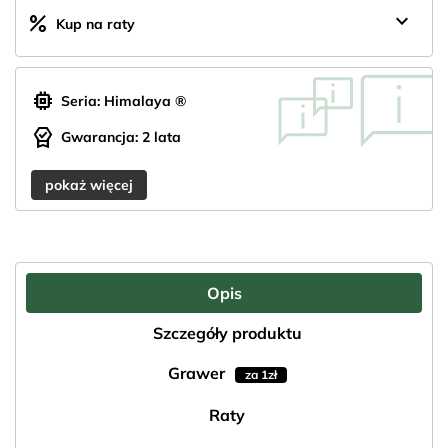
keyboard_arrow_down
percent
Kup na raty
memory
Seria: Himalaya ®
editor_choice
Gwarancja: 2 lata
pokaż więcej
Opis
Szczegóły produktu
Grawer
za 1zł
Raty