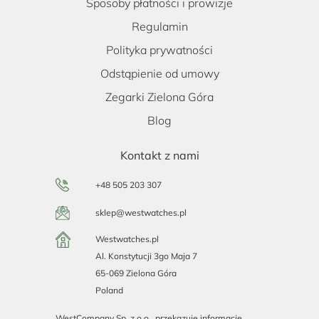
Sposoby płatności i prowizje
Regulamin
Polityka prywatności
Odstąpienie od umowy
Zegarki Zielona Góra
Blog
Kontakt z nami
+48 505 203 307
sklep@westwatches.pl
Westwatches.pl
Al. Konstytucji 3go Maja 7
65-069 Zielona Góra
Poland
WestCompany Sp. z o.o., przekazuje informacje