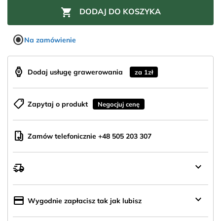

DODAJ DO KOSZYKA
radio_button_checked
Na zamówienie
aod_watch
Dodaj usługę grawerowania
za 1zł
shoppingmode
Zapytaj o produkt
Negocjuj cenę
mobile_hand
Zamów telefonicznie +48 505 203 307
keyboard_arrow_down
delivery_truck_speed
Wysyłka
z
Polski
keyboard_arrow_down
credit_card
Wygodnie zapłacisz tak jak lubisz