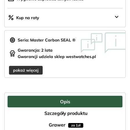
keyboard_arrow_down
percent
Kup na raty
memory
Seria: Master Carbon SEAL ®
Gwarancja: 2 lata
editor_choice
Gwarancji udziela sklep westwatches.pl
pokaż więcej
Opis
Szczegóły produktu
Grawer
za 1zł