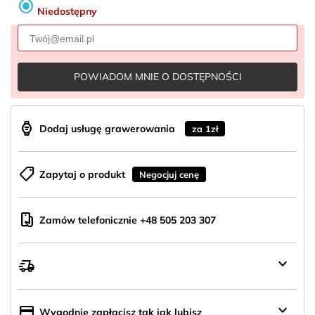
radio_button_checked
Niedostępny
POWIADOM MNIE O DOSTĘPNOŚCI
aod_watch
Dodaj usługę grawerowania
za 1zł
shoppingmode
Zapytaj o produkt
Negocjuj cenę
mobile_hand
Zamów telefonicznie +48 505 203 307
keyboard_arrow_down
delivery_truck_speed
Wysyłka
z
Polski
keyboard_arrow_down
credit_card
Wygodnie zapłacisz tak jak lubisz