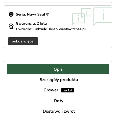
memory
Seria: Navy Seal ®
Gwarancja: 2 lata
editor_choice
Gwarancji udziela sklep westwatches.pl
pokaż więcej
Opis
Szczegóły produktu
Grawer
za 1zł
Raty
Dostawa i zwrot