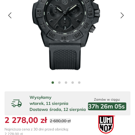
Wysyłamy
Zamów w ciągu:
wtorek, 11 sierpnia
37
h
26
m
05
s
Dostawa
środa, 12 sierpnia
2 278,00 zł
2 680,00 zł
Najniższa cena z 30 dni przed obniżką:
2 278,00 zł