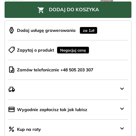

DODAJ DO KOSZYKA
aod_watch
Dodaj usługę grawerowania
za 1zł
shoppingmode
Zapytaj o produkt
Negocjuj cenę
mobile_hand
Zamów telefonicznie +48 505 203 307
keyboard_arrow_down
delivery_truck_speed
Wysyłka
z
Polski
keyboard_arrow_down
credit_card
Wygodnie zapłacisz tak jak lubisz
keyboard_arrow_down
percent
Kup na raty