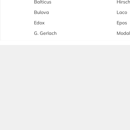
Balticus
Hirsc
Bulova
Laco
Edox
Epos
G. Gerlach
Moda