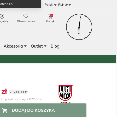
atches.pl


Polski
PLN zł
0
oguj się
Obserwowane
Koszyk
Akcesoria
Outlet
Blog
 zł
2 590,00 zł
dni przed obniżką: 2 072,00 zł

DODAJ DO KOSZYKA