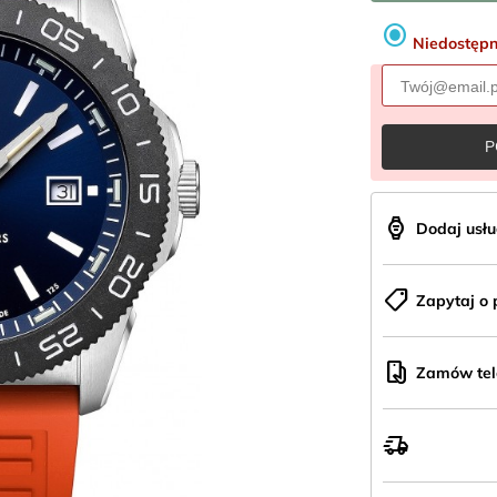
radio_button_checked
Niedostęp
P
aod_watch
Dodaj usł
shoppingmode
Zapytaj o 
mobile_hand
Zamów tele
delivery_truck_speed
Wysyłka
z
Polski