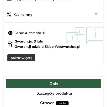
keyboard_arrow_down
percent
Kup na raty
memory
Seria: Automatic ®
Gwarancja: 3 lata
editor_choice
Gwarancji udziela Sklep Westwatches.pl
pokaż więcej
Opis
Szczegóły produktu
Grawer
za 1zł