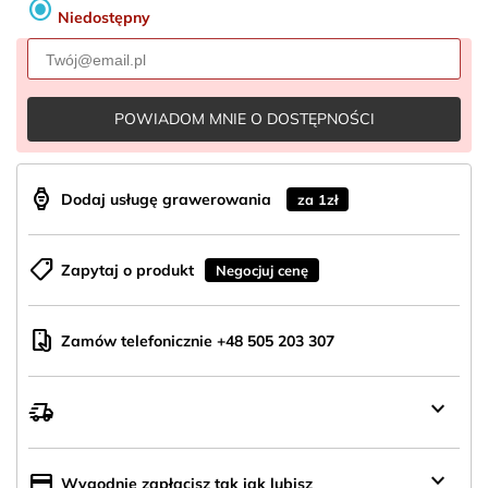
radio_button_checked
Niedostępny
POWIADOM MNIE O DOSTĘPNOŚCI
aod_watch
Dodaj usługę grawerowania
za 1zł
shoppingmode
Zapytaj o produkt
Negocjuj cenę
mobile_hand
Zamów telefonicznie +48 505 203 307
keyboard_arrow_down
delivery_truck_speed
Wysyłka
z
Polski
keyboard_arrow_down
credit_card
Wygodnie zapłacisz tak jak lubisz