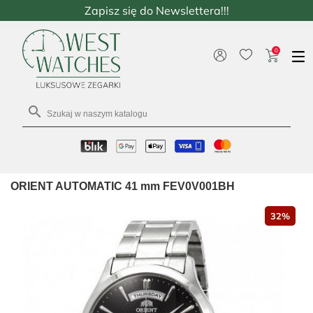
Zapisz się do Newslettera!!!
0

ORIENT AUTOMATIC 41 mm FEV0V001BH
32%