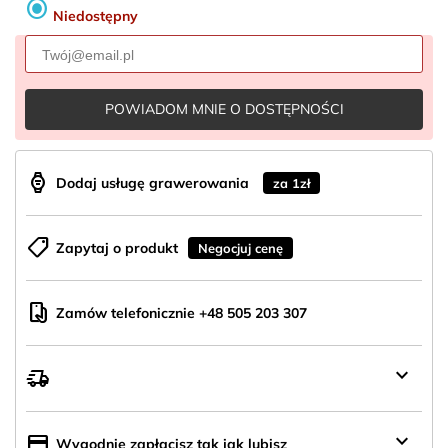
radio_button_checked
Niedostępny
POWIADOM MNIE O DOSTĘPNOŚCI
aod_watch
Dodaj usługę grawerowania
za 1zł
shoppingmode
Zapytaj o produkt
Negocjuj cenę
mobile_hand
Zamów telefonicznie +48 505 203 307
keyboard_arrow_down
delivery_truck_speed
Wysyłka
z
Polski
keyboard_arrow_down
credit_card
Wygodnie zapłacisz tak jak lubisz