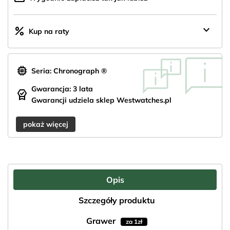
keyboard_arrow_down
percent
Kup na raty
memory
Seria: Chronograph ®
Gwarancja: 3 lata
editor_choice
Gwarancji udziela sklep Westwatches.pl
pokaż więcej
Opis
Szczegóły produktu
Grawer
za 1zł