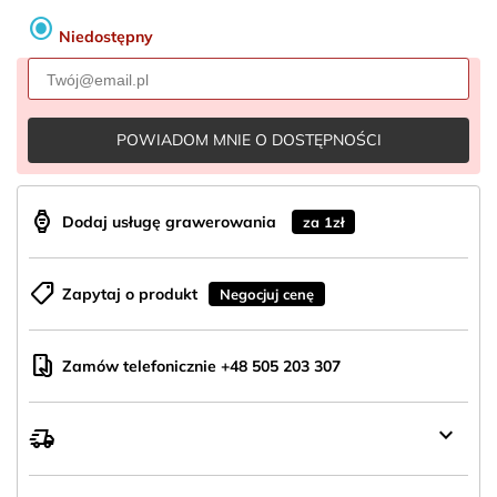
radio_button_checked
Niedostępny
POWIADOM MNIE O DOSTĘPNOŚCI
aod_watch
Dodaj usługę grawerowania
za 1zł
shoppingmode
Zapytaj o produkt
Negocjuj cenę
mobile_hand
Zamów telefonicznie +48 505 203 307
keyboard_arrow_down
delivery_truck_speed
Wysyłka
z
Polski