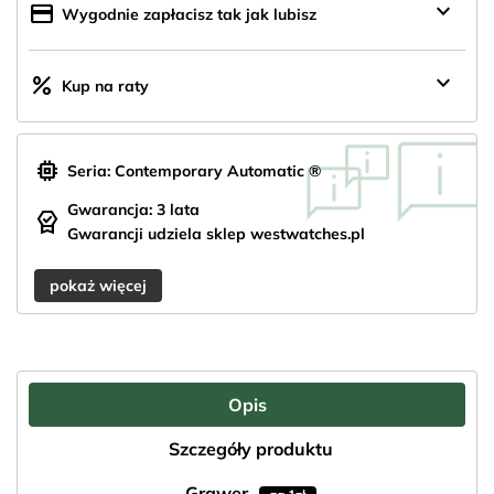
keyboard_arrow_down
credit_card
Wygodnie zapłacisz tak jak lubisz
keyboard_arrow_down
percent
Kup na raty
memory
Seria: Contemporary Automatic ®
Gwarancja: 3 lata
editor_choice
Gwarancji udziela sklep westwatches.pl
pokaż więcej
Opis
Szczegóły produktu
Grawer