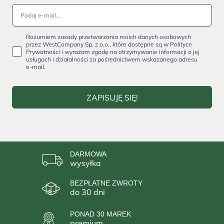
Rozumiem zasady przetwarzania moich danych osobowych
przez WestCompany Sp. z o.o., które dostępne są w Polityce
Prywatności i wyrażam zgodę na otrzymywanie informacji o jej
usługach i działalności za pośrednictwem wskazanego adresu
e-mail.
ZAPISUJĘ SIĘ!
DARMOWA
wysyłka
BEZPŁATNE ZWROTY
do 30 dni
PONAD 30 MAREK
premium