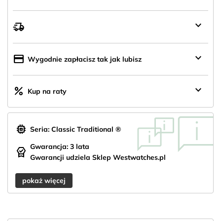
keyboard_arrow_down
delivery_truck_speed
Wysyłka
z
Polski
keyboard_arrow_down
credit_card
Wygodnie zapłacisz tak jak lubisz
keyboard_arrow_down
percent
Kup na raty
memory
Seria: Classic Traditional ®
Gwarancja: 3 lata
editor_choice
Gwarancji udziela Sklep Westwatches.pl
pokaż więcej