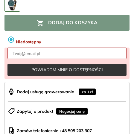

DODAJ DO KOSZYKA
radio_button_checked
Niedostępny
POWIADOM MNIE O DOSTĘPNOŚCI
aod_watch
Dodaj usługę grawerowania
za 1zł
shoppingmode
Zapytaj o produkt
Negocjuj cenę
mobile_hand
Zamów telefonicznie +48 505 203 307