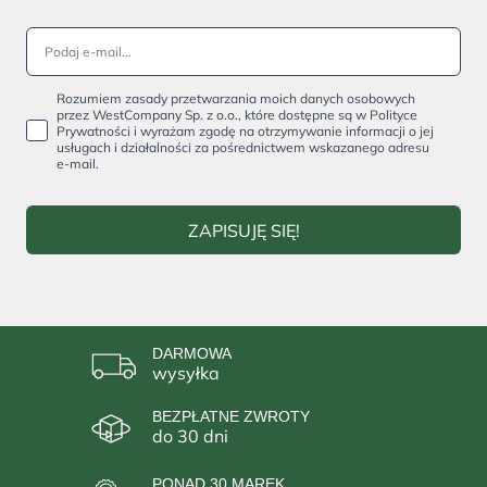
Rozumiem zasady przetwarzania moich danych osobowych
przez WestCompany Sp. z o.o., które dostępne są w Polityce
Prywatności i wyrażam zgodę na otrzymywanie informacji o jej
usługach i działalności za pośrednictwem wskazanego adresu
e-mail.
ZAPISUJĘ SIĘ!
DARMOWA
wysyłka
BEZPŁATNE ZWROTY
do 30 dni
PONAD 30 MAREK