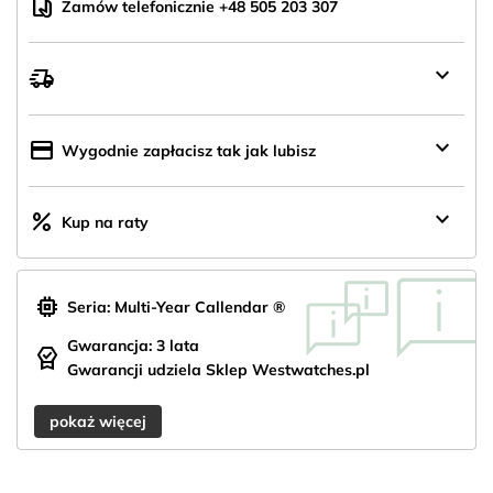
mobile_hand
Zamów telefonicznie +48 505 203 307
keyboard_arrow_down
delivery_truck_speed
Wysyłka
z
Polski
keyboard_arrow_down
credit_card
Wygodnie zapłacisz tak jak lubisz
keyboard_arrow_down
percent
Kup na raty
memory
Seria: Multi-Year Callendar ®
Gwarancja: 3 lata
editor_choice
Gwarancji udziela Sklep Westwatches.pl
pokaż więcej