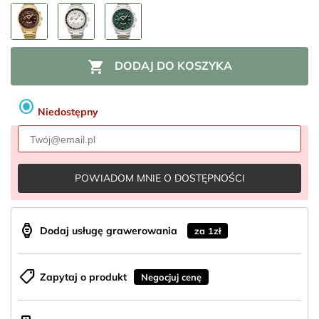

DODAJ DO KOSZYKA
radio_button_checked
Niedostępny
POWIADOM MNIE O DOSTĘPNOŚCI
aod_watch
Dodaj usługę grawerowania
za 1zł
shoppingmode
Zapytaj o produkt
Negocjuj cenę