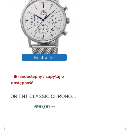
Bestseller
niedostępny / zapytaj o
dostępność
ORIENT CLASSIC CHRONOGRAPH 42 Mm RA-KV0402S10B
Cena
690,00 zł