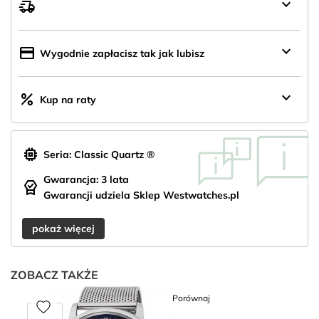
keyboard_arrow_down
delivery_truck_speed
Wysyłka
z
Polski
keyboard_arrow_down
credit_card
Wygodnie zapłacisz tak jak lubisz
keyboard_arrow_down
percent
Kup na raty
memory
Seria: Classic Quartz ®
Gwarancja: 3 lata
editor_choice
Gwarancji udziela Sklep Westwatches.pl
pokaż więcej
ZOBACZ TAKŻE
Porównaj
favorite