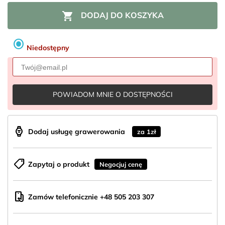

DODAJ DO KOSZYKA
radio_button_checked
Niedostępny
POWIADOM MNIE O DOSTĘPNOŚCI
aod_watch
Dodaj usługę grawerowania
za 1zł
shoppingmode
Zapytaj o produkt
Negocjuj cenę
mobile_hand
Zamów telefonicznie +48 505 203 307