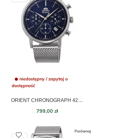
niedostępny / zapytaj o
dostępność
ORIENT CHRONOGRAPH 42 Mm RA-KV0401L10B
Cena
799,00 zł
Porównaj
favorite