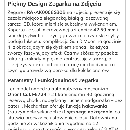
Piękny Design Zegarka na Zdjęciu
Zegarek
RA-AK0008S30B
na zdjęciu prezentuje się
oszałamiająco z elegancką, białą giloszowaną
tarczą, 3D, która mieni się subtelnym wykonaniem.
Koperta ze stali nierdzewnej o średnicy
42,50 mm
i
smukłej sylwetce przyciąga wzrok, a rzymskie cyfry
dodają luksusu. Komplikacja Sun & Moon na godzinie
4, z obracającym się dyskiem słońca i księżyca,
tworzy fascynujący efekt. Czarny skórzany pasek z
fakturą krokodyla pięknie kontrastuje z tarczą, a
przejrzysty dekiel odsłania pracę mechanizmu, co
czyni go prawdziwą perełką dla kolekcjonerów.
Parametry i Funkcjonalność Zegarka
Ten model napędza automatyczny mechanizm
Orient Cal. F6724
z 21 kamieniami i 40-godzinną
rezerwą chodu, napędzany ruchem nadgarstka – bez
baterii. Mechanizm oferuje funkcje
hakowania
(zatrzymanie sekundnika) i
ręcznego nakręcania
, co
ułatwia precyzyjne ustawienie czasu. Datownik na
godzinie 3 i wskaźnik dnia tygodnia na 12
zwiększają praktyczność, a wodoszczelność
3 ATM