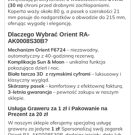
(30 m)
chroni przed drobnymi zachlapaniami.
Koperta waży około 80 g, a pasek o szerokości 21
mm pasuje do nadgarstków o obwodzie do 215 mm,
oferując wygodę i elegancję.
Dlaczego Wybrać Orient RA-
AK0008S30B?
Mechanizm Orient F6724
– niezawodny,
automatyczny z 40-godzinną rezerwą.
Komplikacja Sun & Moon
– unikalna funkcja
pokazująca dzień i noc.
Biała tarcza 3D z rzymskimi cyframi
– luksusowy i
klasyczny wygląd.
Skórzany pasek
– komfortowy z efektowną fakturą.
3-letnia gwarancja
– pewność zakupu w naszym
sklepie.
Usługa Graweru za 1 zł i Pakowanie na
Prezent za 20 zł
W naszym sklepie oferujemy specjalną usługę
graweru za jedyne
1 zł
! Spersonalizuj swój zegarek
Orient RA-AK0008S30B, dodając inicjały, datę lub