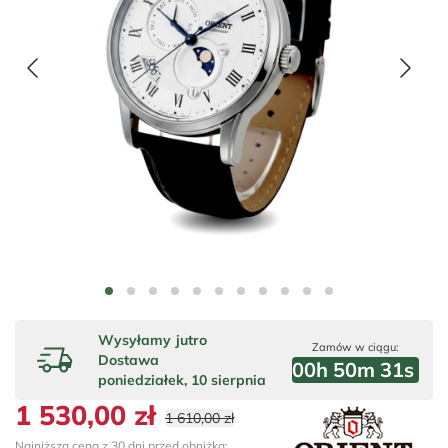
Wysyłamy
jutro
Zamów w ciągu:
Dostawa
00
h
50
m
30
s
poniedziałek, 10 sierpnia
1 530,00 zł
1 610,00 zł
Najniższa cena z 30 dni przed obniżką: