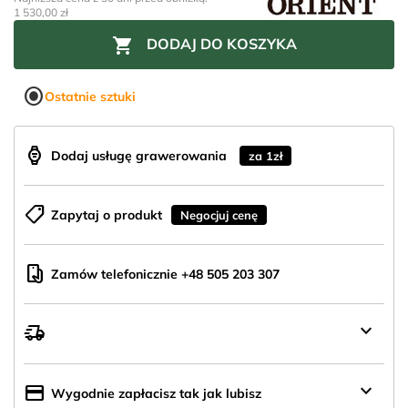
1 530,00 zł

DODAJ DO KOSZYKA
radio_button_checked
Ostatnie sztuki
aod_watch
Dodaj usługę grawerowania
za 1zł
shoppingmode
Zapytaj o produkt
Negocjuj cenę
mobile_hand
Zamów telefonicznie +48 505 203 307
keyboard_arrow_down
delivery_truck_speed
Wysyłka
z
Polski
keyboard_arrow_down
credit_card
Wygodnie zapłacisz tak jak lubisz