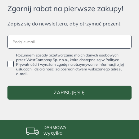
Zgarnij rabat na pierwsze zakupy!
Zapisz się do newslettera, aby otrzymać prezent.
Rozumiem zasady przetwarzania moich danych osobowych
przez WestCompany Sp. z o.o., które dostępne są w Polityce
Prywatności i wyrażam zgodę na otrzymywanie informacji o jej
usługach i działalności za pośrednictwem wskazanego adresu
e-mail.
ZAPISUJĘ SIĘ!
DARMOWA
wysyłka