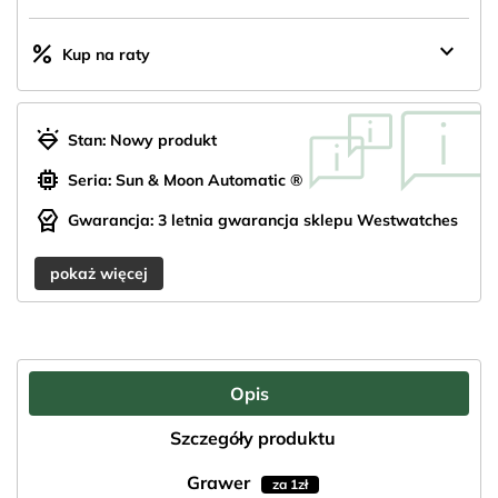
keyboard_arrow_down
percent
Kup na raty
diamond_shine
Stan: Nowy produkt
memory
Seria: Sun & Moon Automatic ®
editor_choice
Gwarancja: 3 letnia gwarancja sklepu Westwatches
pokaż więcej
Opis
Szczegóły produktu
Grawer
za 1zł