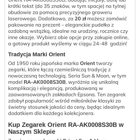
krótki tekst (do 35 znaków, w tym spacje) na tylnej
obudowie za pomocą precyzyjnego graweru
laserowego. Dodatkowo, za
20 zł
możesz zamówić
pakowanie na prezent – eleganckie pudełko z
ozdobną wstążką, idealne na urodziny, rocznice czy
inne okazje. Wybierz obie opcje przy zakupie online,
a gotowy produkt wyślemy w ciągu 24-48 godzin!
Tradycja Marki Orient
Od 1950 roku japońska marka
Orient
tworzy
zegarki, które łączą rzemieślniczą tradycję z
nowoczesną technologią. Seria Sun & Moon, w tym
model
RA-AK0008S30B
, wyróżnia się unikalną
komplikacją i elegancją, produkowaną w
zaawansowanych zakładach Epsona. Ten zegarek
zdobył popularność wśród miłośników klasyki za
świetny stosunek jakości do ceny, będąc idealnym
dodatkiem dla każdego kolekcjonera.
Kup Zegarek Orient RA-AK0008S30B w
Naszym Sklepie