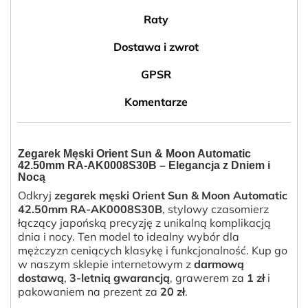
Raty
Dostawa i zwrot
GPSR
Komentarze
Zegarek Męski Orient Sun & Moon Automatic
42.50mm RA-AK0008S30B – Elegancja z Dniem i
Nocą
Odkryj
zegarek męski Orient Sun & Moon Automatic
42.50mm RA-AK0008S30B
, stylowy czasomierz
łączący japońską precyzję z unikalną komplikacją
dnia i nocy. Ten model to idealny wybór dla
mężczyzn ceniących klasykę i funkcjonalność. Kup go
w naszym sklepie internetowym z
darmową
dostawą
,
3-letnią gwarancją
, grawerem za
1 zł
i
pakowaniem na prezent za
20 zł
.