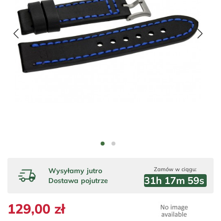
Zamów w ciągu:
Wysyłamy
jutro
31
h
17
m
58
s
Dostawa
pojutrze
129,00 zł