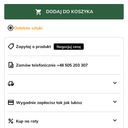

DODAJ DO KOSZYKA
radio_button_checked
Ostatnie sztuki
shoppingmode
Zapytaj o produkt
Negocjuj cenę
mobile_hand
Zamów telefonicznie +48 505 203 307
keyboard_arrow_down
delivery_truck_speed
Wysyłka
z
Polski
keyboard_arrow_down
credit_card
Wygodnie zapłacisz tak jak lubisz
keyboard_arrow_down
percent
Kup na raty