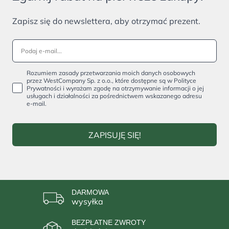
Zapisz się do newslettera, aby otrzymać prezent.
Rozumiem zasady przetwarzania moich danych osobowych
przez WestCompany Sp. z o.o., które dostępne są w Polityce
Prywatności i wyrażam zgodę na otrzymywanie informacji o jej
usługach i działalności za pośrednictwem wskazanego adresu
e-mail.
ZAPISUJĘ SIĘ!
DARMOWA
wysyłka
BEZPŁATNE ZWROTY