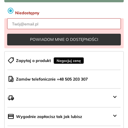
radio_button_checked
Niedostępny
POWIADOM MNIE O DOSTĘPNOŚCI
shoppingmode
Zapytaj o produkt
Negocjuj cenę
mobile_hand
Zamów telefonicznie +48 505 203 307
keyboard_arrow_down
delivery_truck_speed
Wysyłka
z
Polski
keyboard_arrow_down
credit_card
Wygodnie zapłacisz tak jak lubisz