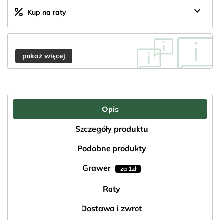
keyboard_arrow_down
percent
Kup na raty
pokaż więcej
Opis
Szczegóły produktu
Podobne produkty
Grawer
za 1zł
Raty
Dostawa i zwrot