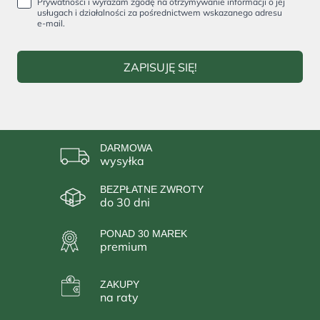
Prywatności i wyrażam zgodę na otrzymywanie informacji o jej
usługach i działalności za pośrednictwem wskazanego adresu
e-mail.
ZAPISUJĘ SIĘ!
DARMOWA
wysyłka
BEZPŁATNE ZWROTY
do 30 dni
PONAD 30 MAREK
premium
ZAKUPY
na raty