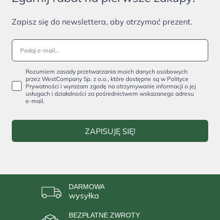
Zapisz się do newslettera, aby otrzymać prezent.
Rozumiem zasady przetwarzania moich danych osobowych
przez WestCompany Sp. z o.o., które dostępne są w Polityce
Prywatności i wyrażam zgodę na otrzymywanie informacji o jej
usługach i działalności za pośrednictwem wskazanego adresu
e-mail.
ZAPISUJĘ SIĘ!
DARMOWA
wysyłka
BEZPŁATNE ZWROTY