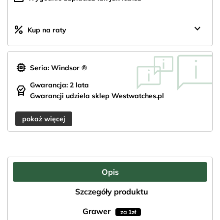
keyboard_arrow_down
percent
Kup na raty
memory
Seria: Windsor ®
Gwarancja: 2 lata
editor_choice
Gwarancji udziela sklep Westwatches.pl
pokaż więcej
Opis
Szczegóły produktu
Grawer
za 1zł