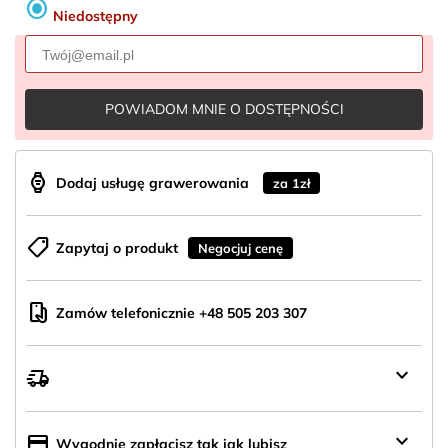
radio_button_checked
Niedostępny
POWIADOM MNIE O DOSTĘPNOŚCI
aod_watch
Dodaj usługę grawerowania
za 1zł
shoppingmode
Zapytaj o produkt
Negocjuj cenę
mobile_hand
Zamów telefonicznie +48 505 203 307
keyboard_arrow_down
delivery_truck_speed
Wysyłka
z
Polski
keyboard_arrow_down
credit_card
Wygodnie zapłacisz tak jak lubisz