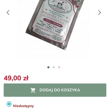
49,00 zł

DODAJ DO KOSZYKA
radio_button_checked
Niedostępny