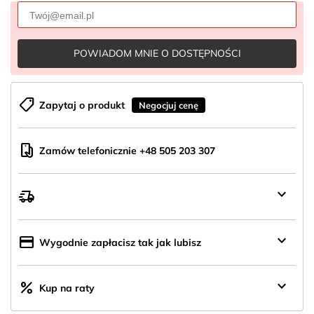
POWIADOM MNIE O DOSTĘPNOŚCI
shoppingmode
Zapytaj o produkt
Negocjuj cenę
mobile_hand
Zamów telefonicznie +48 505 203 307
keyboard_arrow_down
delivery_truck_speed
Wysyłka
z
Polski
keyboard_arrow_down
credit_card
Wygodnie zapłacisz tak jak lubisz
keyboard_arrow_down
percent
Kup na raty