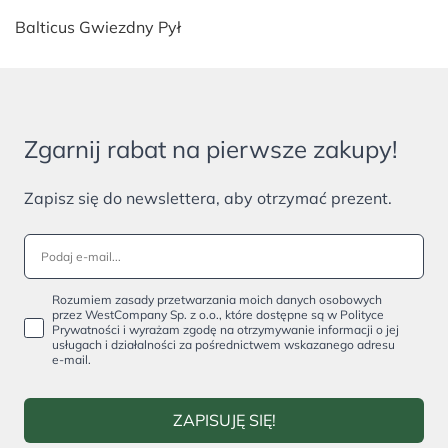
Balticus Gwiezdny Pył
Zgarnij rabat na pierwsze zakupy!
Zapisz się do newslettera, aby otrzymać prezent.
Rozumiem zasady przetwarzania moich danych osobowych
przez WestCompany Sp. z o.o., które dostępne są w Polityce
Prywatności i wyrażam zgodę na otrzymywanie informacji o jej
usługach i działalności za pośrednictwem wskazanego adresu
e-mail.
ZAPISUJĘ SIĘ!