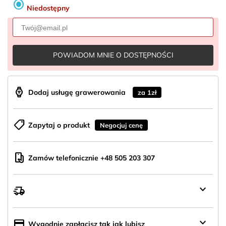
radio_button_checked
Niedostępny
POWIADOM MNIE O DOSTĘPNOŚCI
aod_watch
Dodaj usługę grawerowania
za 1zł
shoppingmode
Zapytaj o produkt
Negocjuj cenę
mobile_hand
Zamów telefonicznie +48 505 203 307
keyboard_arrow_down
delivery_truck_speed
Wysyłka
z
Polski
keyboard_arrow_down
credit_card
Wygodnie zapłacisz tak jak lubisz