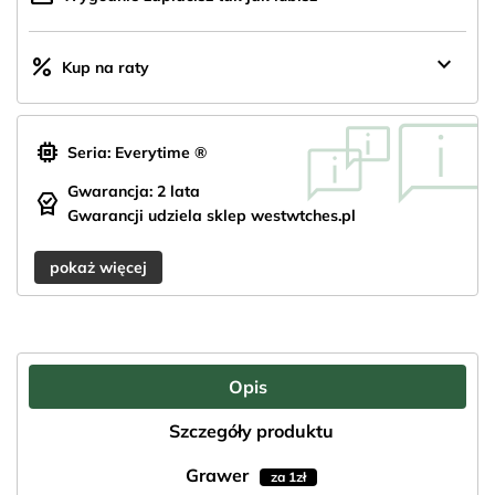
keyboard_arrow_down
percent
Kup na raty
memory
Seria: Everytime ®
Gwarancja: 2 lata
editor_choice
Gwarancji udziela sklep westwtches.pl
pokaż więcej
Opis
Szczegóły produktu
Grawer
za 1zł