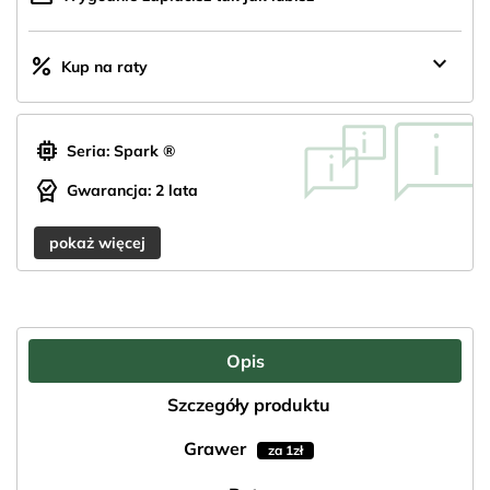
keyboard_arrow_down
percent
Kup na raty
memory
Seria: Spark ®
editor_choice
Gwarancja: 2 lata
pokaż więcej
Opis
Szczegóły produktu
Grawer
za 1zł