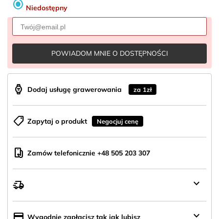
radio_button_checked
Niedostępny
POWIADOM MNIE O DOSTĘPNOŚCI
aod_watch
Dodaj usługę grawerowania
za 1zł
shoppingmode
Zapytaj o produkt
Negocjuj cenę
mobile_hand
Zamów telefonicznie +48 505 203 307
keyboard_arrow_down
delivery_truck_speed
Wysyłka
z
Polski
keyboard_arrow_down
credit_card
Wygodnie zapłacisz tak jak lubisz