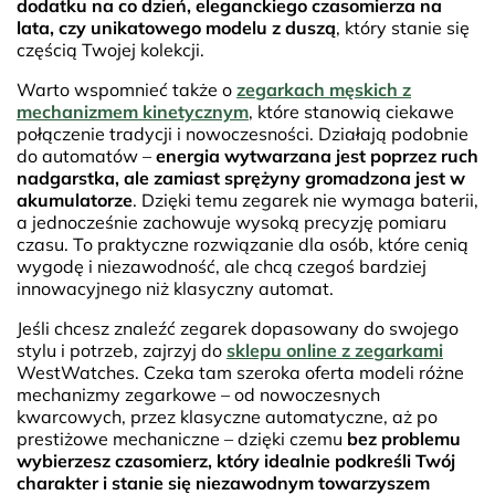
dodatku na co dzień, eleganckiego czasomierza na
lata, czy unikatowego modelu z duszą
, który stanie się
częścią Twojej kolekcji.
Warto wspomnieć także o
zegarkach męskich z
mechanizmem kinetycznym
, które stanowią ciekawe
połączenie tradycji i nowoczesności. Działają podobnie
do automatów –
energia wytwarzana jest poprzez ruch
nadgarstka, ale zamiast sprężyny gromadzona jest w
akumulatorze
. Dzięki temu zegarek nie wymaga baterii,
a jednocześnie zachowuje wysoką precyzję pomiaru
czasu. To praktyczne rozwiązanie dla osób, które cenią
wygodę i niezawodność, ale chcą czegoś bardziej
innowacyjnego niż klasyczny automat.
Jeśli chcesz znaleźć zegarek dopasowany do swojego
stylu i potrzeb, zajrzyj do
sklepu online z zegarkami
WestWatches. Czeka tam szeroka oferta modeli różne
mechanizmy zegarkowe – od nowoczesnych
kwarcowych, przez klasyczne automatyczne, aż po
prestiżowe mechaniczne – dzięki czemu
bez problemu
wybierzesz czasomierz, który idealnie podkreśli Twój
charakter i stanie się niezawodnym towarzyszem