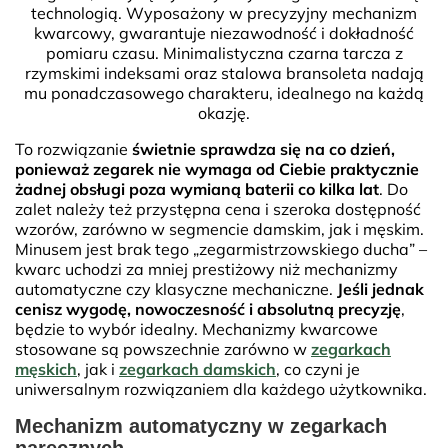
technologią. Wyposażony w precyzyjny mechanizm
kwarcowy, gwarantuje niezawodność i dokładność
pomiaru czasu. Minimalistyczna czarna tarcza z
rzymskimi indeksami oraz stalowa bransoleta nadają
mu ponadczasowego charakteru, idealnego na każdą
okazję.
To rozwiązanie
świetnie sprawdza się na co dzień,
ponieważ zegarek nie wymaga od Ciebie praktycznie
żadnej obsługi poza wymianą baterii co kilka lat
. Do
zalet należy też przystępna cena i szeroka dostępność
wzorów, zarówno w segmencie damskim, jak i męskim.
Minusem jest brak tego „zegarmistrzowskiego ducha” –
kwarc uchodzi za mniej prestiżowy niż mechanizmy
automatyczne czy klasyczne mechaniczne.
Jeśli jednak
cenisz wygodę, nowoczesność i absolutną precyzję
,
będzie to wybór idealny. Mechanizmy kwarcowe
stosowane są powszechnie zarówno w
zegarkach
męskich
, jak i
zegarkach damskich
, co czyni je
uniwersalnym rozwiązaniem dla każdego użytkownika.
Mechanizm automatyczny w zegarkach