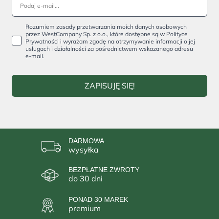
Rozumiem zasady przetwarzania moich danych osobowych
przez WestCompany Sp. z o.o., które dostępne są w Polityce
Prywatności i wyrażam zgodę na otrzymywanie informacji o jej
usługach i działalności za pośrednictwem wskazanego adresu
e-mail.
ZAPISUJĘ SIĘ!
DARMOWA
wysyłka
BEZPŁATNE ZWROTY
do 30 dni
PONAD 30 MAREK
premium