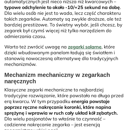
automatycznych jest nieco niższa niż kwarcowych –
typowe odchylenie to około -10/+25 sekund na dobę
.
Dla wielu osób nie jest to wada, lecz część charakteru
takich zegarków. Automaty są zwykle droższe, ale też
bardziej prestiżowe. To świetny wybór, jeśli chcesz, by
zegarek był czymś więcej niż tylko narzędziem do
odmierzania czasu.
Warto też zwrócić uwagę na
zegarki solarne
, które
dzięki wbudowanym panelom ładują się światłem i
stanowią nowoczesną alternatywę dla tradycyjnych
mechanizmów.
Mechanizm mechaniczny w zegarkach
naręcznych
Klasyczne zegarki mechaniczne to najbardziej
tradycyjne rozwiązanie, które powstało na długo przed
erą kwarcu. W tym przypadku
energia powstaje
poprzez ręczne nakręcanie koronki, które napina
sprężynę i wprawia w ruch cały układ kół zębatych.
Dla wielu pasjonatów to właśnie ta czynność –
codzienne nakręcanie zegarka – jest esencją