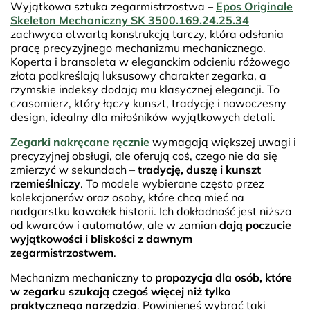
Wyjątkowa sztuka zegarmistrzostwa –
Epos Originale
Skeleton Mechaniczny SK 3500.169.24.25.34
zachwyca otwartą konstrukcją tarczy, która odsłania
pracę precyzyjnego mechanizmu mechanicznego.
Koperta i bransoleta w eleganckim odcieniu różowego
złota podkreślają luksusowy charakter zegarka, a
rzymskie indeksy dodają mu klasycznej elegancji. To
czasomierz, który łączy kunszt, tradycję i nowoczesny
design, idealny dla miłośników wyjątkowych detali.
Zegarki nakręcane ręcznie
wymagają większej uwagi i
precyzyjnej obsługi, ale oferują coś, czego nie da się
zmierzyć w sekundach –
tradycję, duszę i kunszt
rzemieślniczy
. To modele wybierane często przez
kolekcjonerów oraz osoby, które chcą mieć na
nadgarstku kawałek historii. Ich dokładność jest niższa
od kwarców i automatów, ale w zamian
dają poczucie
wyjątkowości i bliskości z dawnym
zegarmistrzostwem
.
Mechanizm mechaniczny to
propozycja dla osób, które
w zegarku szukają czegoś więcej niż tylko
praktycznego narzędzia
. Powinieneś wybrać taki