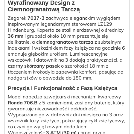
Wyrafinowany Design z
Ciemnogranatową Tarczą
Zegarek
7037-3
zachwyca eleganckim wyglądem
inspirowanym legendarnym sterowcem LZ129
Hindenburg. Koperta ze stali nierdzewnej o średnicy
36 mm
i grubości około 10 mm prezentuje się
delikatnie, a
ciemnogranatowa tarcza
z subtelnymi
indeksami i wskaźnikiem fazy księżyca na godzinie 6
emanuje głębokim urokiem. Luminescencyjne
wskazówki i datownik na 3 dodają praktyczności, a
czarny skórzany pasek
o szerokości 18 mm z
tłoczeniem krokodyla zapewnia komfort, pasując do
nadgarstków o obwodzie do 180 mm.
Precyzja i Funkcjonalność z Fazą Księżyca
Model napędza szwajcarski mechanizm kwarcowy
Ronda 706.B
z 5 kamieniami, zasilany baterią, który
gwarantuje niezawodność i dokładność.
Wyposażono go w datownik dni miesiąca na 3 oraz
wskaźnik fazy księżyca, pokazujący cykl księżycowy,
co czyni go wyjątkowym dodatkiem.
Wodoszczelność
3 ATM (30 m)
chroni przed