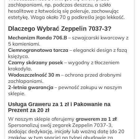
zachlapaniami, np. podczas deszczu, a szkło
hesalitowe z łatwością się poleruje, zachowując
estetykę. Waga około 70 g podkreśla jego lekkość.
Dlaczego Wybrać Zeppelin 7037-3?
Mechanizm Ronda 706.B
– szwajcarski kwarcowy z
5 kamieniami.
Ciemnogranatowa tarcza
– elegancki design z fazą
księżyca.
Czarny skórzany pasek
– wygodny z tłoczeniem
krokodyla.
Wodoszczelność 30 m
– ochrona przed drobnymi
zachlapaniami.
2-letnia gwarancja
– pewność zakupu w naszym
sklepie.
Usługa Graweru za 1 zł i Pakowanie na
Prezent za 20 zł
W naszym sklepie oferujemy
grawerem za 1 zł
!
Spersonalizuj swój zegarek Zeppelin 7037-3,
dodając dedykację, inicjały lub ważną datę (do 20
znaków, w tym spacje) na tylnej obudowie za