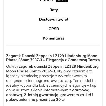
za 1zł
Raty
Dostawa i zwrot
GPSR
Komentarze
Zegarek Damski Zeppelin LZ129 Hindenburg Moon
Phase 36mm 7037-3 – Elegancja z Granatową Tarczą
Odkryj
zegarek damski Zeppelin LZ129 Hindenburg
Moon Phase 36mm 7037-3
, stylowy czasomierz
łączący niemiecką precyzję z wyrafinowanym
designem i ciemnogranatową tarczą. Ten model to
idealny wybór dla kobiet ceniących elegancję – kup
go w naszym sklepie internetowym z
darmową
dostawą
,
2-letnią gwarancją
,
grawerem za 1 zł
i
pakowaniem na prezent za 20 zł
.