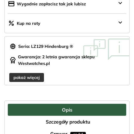
keyboard_arrow_down
credit_card
Wygodnie zapłacisz tak jak lubisz
keyboard_arrow_down
percent
Kup na raty
memory
Seria: LZ129 Hindenburg ®
Gwarancja: 2 letnia gwarancja sklepu
editor_choice
Westwatches.pl
pokaż więcej
Opis
Szczegóły produktu
Grawer