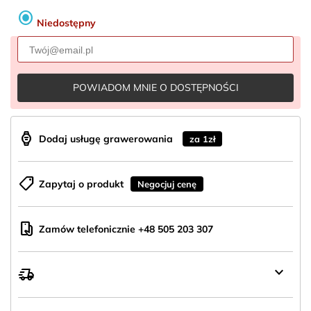
radio_button_checked
Niedostępny
POWIADOM MNIE O DOSTĘPNOŚCI
aod_watch
Dodaj usługę grawerowania
za 1zł
shoppingmode
Zapytaj o produkt
Negocjuj cenę
mobile_hand
Zamów telefonicznie +48 505 203 307
keyboard_arrow_down
delivery_truck_speed
Wysyłka
z
Polski