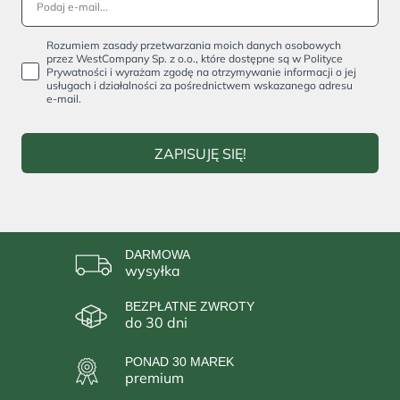
Rozumiem zasady przetwarzania moich danych osobowych
przez WestCompany Sp. z o.o., które dostępne są w Polityce
Prywatności i wyrażam zgodę na otrzymywanie informacji o jej
usługach i działalności za pośrednictwem wskazanego adresu
e-mail.
ZAPISUJĘ SIĘ!
DARMOWA
wysyłka
BEZPŁATNE ZWROTY
do 30 dni
PONAD 30 MAREK
premium