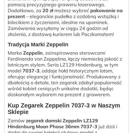
pomocą precyzyjnego graweru laserowego.
Dodatkowo, za
20 zł
możesz wybrać
pakowanie na
prezent
– eleganckie pudełko z ozdobną wstążką i
bilecikiem z życzeniami, idealne na upominek.
Zamówienia wysyłamy w ciągu 24 godzin od
złożenia, z dostawą kurierem lub Paczkomatem!
Tradycja Marki Zeppelin
Marka
Zeppelin
, zainspirowana sterowcami
Ferdinanda von Zeppelina, łączy niemiecką jakość z
lotniczym stylem. Seria LZ129 Hindenburg, w tym
model
7037-3
, oddaje hołd historycznym lotom,
oferując elegancję i funkcjonalność. Produkowany z
dbałością o detale, ten zegarek zdobył popularność
wśród kobiet ceniących unikalne dodatki, będąc
doskonałym wyborem na prezent z grawerem.
Kup Zegarek Zeppelin 7037-3 w Naszym
Sklepie
Zamów
zegarek damski Zeppelin LZ129
Hindenburg Moon Phase 36mm 7037-3
już dziś i
dodaj do swojej kolekcji stylowy model z