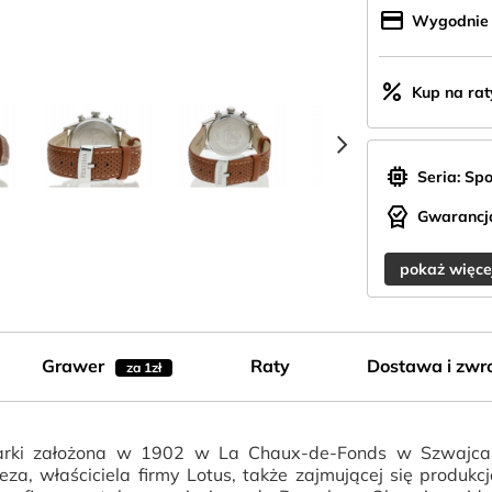
credit_card
Wygodnie z
percent
Kup na rat
chevron_right
memory
Seria: Spo
editor_choice
Gwarancja
pokaż więce
Grawer
Raty
Dostawa i zwr
za 1zł
rki założona w 1902 w La Chaux-de-Fonds w Szwajcari
za, właściciela firmy Lotus, także zajmującej się produkcj