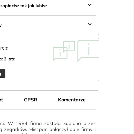
keyboard_arrow_down
apłacisz tak jak lubisz
keyboard_arrow_down
y
rt ®
: 2 lata
j
ot
GPSR
Komentarze
i. W 1984 firma została kupiona przez
ą zegarków. Hiszpan połączył obie firmy i