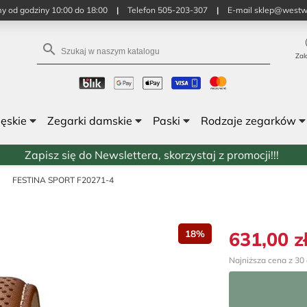
y od godziny 10:00 do 18:00
|
Telefon 505-203-307
|
E-mail sklep@westw

Zal
męskie
Zegarki damskie
Paski
Rodzaje zegarków
Zapisz się do Newslettera, skorzystaj z promocji!!!
FESTINA SPORT F20271-4
631,00 z
18%
Najniższa cena z 30 