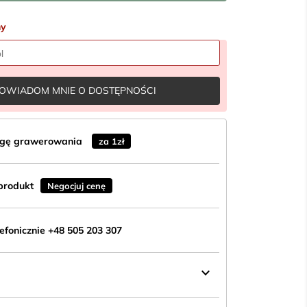
ny
OWIADOM MNIE O DOSTĘPNOŚCI
ugę grawerowania
za 1zł
produkt
Negocjuj cenę
fonicznie +48 505 203 307
keyboard_arrow_down