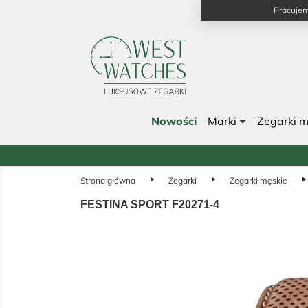
Pracujem
Nowości
Marki
Zegarki 
Strona główna
play_arrow
Zegarki
play_arrow
Zegarki męskie
play_arrow
FESTINA SPORT F20271-4