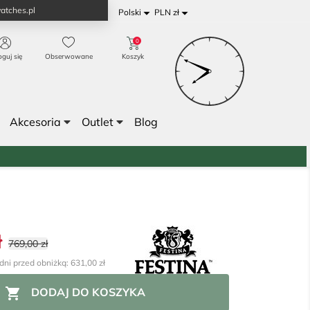
atches.pl


Polski
PLN zł
0
oguj się
Obserwowane
Koszyk
Akcesoria
Outlet
Blog
ł
769,00 zł
dni przed obniżką: 631,00 zł

DODAJ DO KOSZYKA