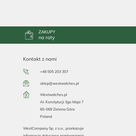
ZAKUPY
na raty
Kontakt z nami
+48 505 203 307
sklep@westwatches.pl
Westwatches.pl
Al. Konstytucji 3go Maja 7
65-069 Zielona Góra
Poland
WestCompany Sp. z o.o., przekazuje
informacje dotyczące przetwarzania