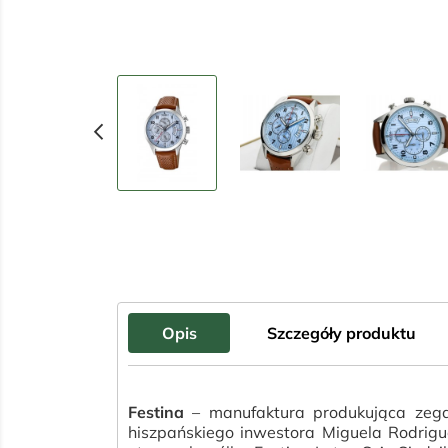
chevron_left
Opis
Szczegóły produktu
Festina
– manufaktura produkująca zega
hiszpańskiego inwestora Miguela Rodrigue