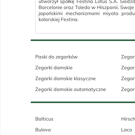
utworzył spółkę Festina Lotus S.A. Sied
Barcelonie oraz Toledo w Hiszpanii. Swoj
japońskimi mechanizmami miyota produ
kolarskiej Festina.
Paski do zegarków
Zegar
Zegarki damskie
Zegar
Zegarki damskie klasyczne
Zegar
Zegarki damskie automatyczne
Zegar
Balticus
Hirsc
Bulova
Laco